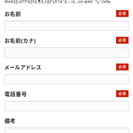
Webãƒ»DTPãƒ‡ã‚¶ã‚¤ãƒ³ç§‘ï¼ˆå…¬å…±è·æ¥­è¨“ç·´ï¼‰
お名前
必須
お名前(カナ)
必須
メールアドレス
必須
電話番号
必須
備考