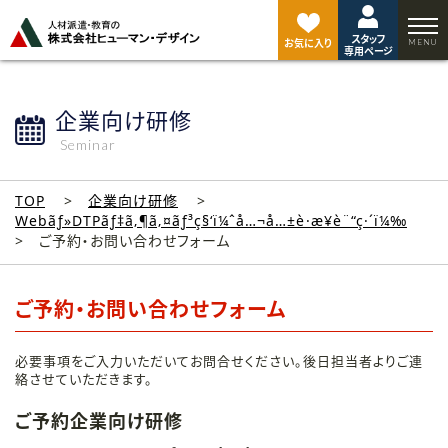
ペ
ー
スタッフ
ジ
お気に入り
専用ページ
ト
ッ
プ
企業向け研修
へ
Seminar
TOP
企業向け研修
Webãƒ»DTPãƒ‡ã‚¶ã‚¤ãƒ³ç§‘ï¼ˆå…¬å…±è·æ¥­è¨“ç·´ï¼‰
ご予約・お問い合わせフォーム
ご予約・お問い合わせフォーム
必要事項をご入力いただいてお問合せください。後日担当者よりご連
絡させていただきます。
ご予約企業向け研修