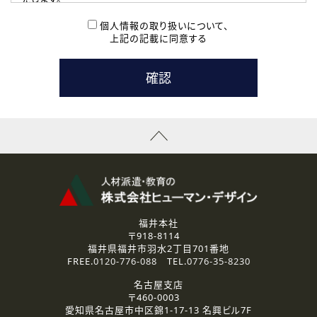
( 2 ) 派遣登録を希望される皆様
本登録に関するご連絡および本登録時の参考情報として利
個人情報の取り扱いについて、
用いたします。
上記の記載に同意する
なお、ご連絡手段は、電話・Ｅメールのいずれかの方法とい
たします。
( 3 ) スタッフ派遣を検討されている企業の皆様
お問い合わせの内容に回答するために利用いたします。
なお、ご連絡手段は、電話・Ｅメールのいずれかの方法とい
たします。
( 4 ) LEC福井南校「提携校］での講座受講を検討されている皆
様
資料送付、受講相談に関するご連絡のために利用いたしま
す。
その他、お問い合わせの内容に回答するために利用いたし
ます。
なお、ご連絡手段は、電話・Ｅメールのいずれかの方法とい
たします。
福井本社
〒918-8114
2.個人情報の第三者提供
福井県福井市羽水2丁目701番地
ご提供いただいた個人情報は、法令等の規定に従う場合を除き、
FREE.
0120-776-088
TEL.
0776-35-8230
ご本人の同意を得ずに第三者に提供することはありません。
名古屋支店
〒460-0003
3.個人情報の取り扱いの委託
愛知県名古屋市中区錦1-17-13 名興ビル7F
弊社の定める個人情報保護の評価基準を満たした委託先に、個