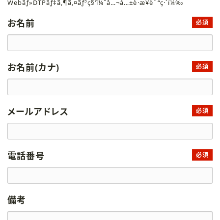
Webãƒ»DTPãƒ‡ã‚¶ã‚¤ãƒ³ç§‘ï¼ˆå…¬å…±è·æ¥­è¨“ç·´ï¼‰
お名前
必須
お名前(カナ)
必須
メールアドレス
必須
電話番号
必須
備考