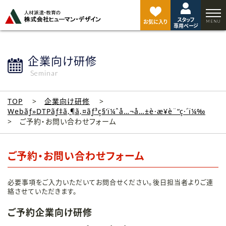
ペ
ー
スタッフ
ジ
お気に入り
専用ページ
ト
ッ
プ
企業向け研修
へ
Seminar
TOP
企業向け研修
Webãƒ»DTPãƒ‡ã‚¶ã‚¤ãƒ³ç§‘ï¼ˆå…¬å…±è·æ¥­è¨“ç·´ï¼‰
ご予約・お問い合わせフォーム
ご予約・お問い合わせフォーム
必要事項をご入力いただいてお問合せください。後日担当者よりご連
絡させていただきます。
ご予約企業向け研修