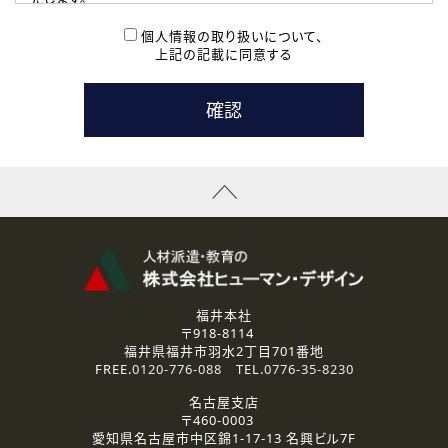
( 2 ) 派遣登録を希望される皆様
本登録に関するご連絡および本登録時の参考情報として利
個人情報の取り扱いについて、
用いたします。
上記の記載に同意する
なお、ご連絡手段は、電話・Ｅメールのいずれかの方法とい
たします。
( 3 ) スタッフ派遣を検討されている企業の皆様
お問い合わせの内容に回答するために利用いたします。
なお、ご連絡手段は、電話・Ｅメールのいずれかの方法とい
たします。
( 4 ) LEC福井南校「提携校］での講座受講を検討されている皆
様
資料送付、受講相談に関するご連絡のために利用いたしま
す。
その他、お問い合わせの内容に回答するために利用いたし
ます。
なお、ご連絡手段は、電話・Ｅメールのいずれかの方法とい
たします。
福井本社
〒918-8114
2.個人情報の第三者提供
福井県福井市羽水2丁目701番地
ご提供いただいた個人情報は、法令等の規定に従う場合を除き、
FREE.
0120-776-088
TEL.
0776-35-8230
ご本人の同意を得ずに第三者に提供することはありません。
名古屋支店
〒460-0003
3.個人情報の取り扱いの委託
愛知県名古屋市中区錦1-17-13 名興ビル7F
弊社の定める個人情報保護の評価基準を満たした委託先に、個