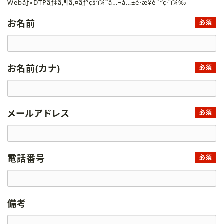
Webãƒ»DTPãƒ‡ã‚¶ã‚¤ãƒ³ç§‘ï¼ˆå…¬å…±è·æ¥­è¨“ç·´ï¼‰
お名前
必須
お名前(カナ)
必須
メールアドレス
必須
電話番号
必須
備考