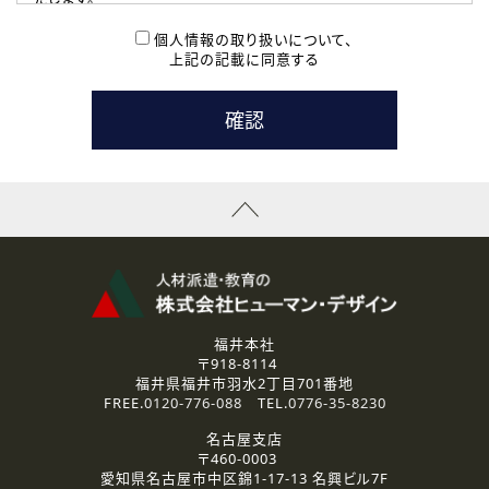
( 2 ) 派遣登録を希望される皆様
本登録に関するご連絡および本登録時の参考情報として利
個人情報の取り扱いについて、
用いたします。
上記の記載に同意する
なお、ご連絡手段は、電話・Ｅメールのいずれかの方法とい
たします。
( 3 ) スタッフ派遣を検討されている企業の皆様
お問い合わせの内容に回答するために利用いたします。
なお、ご連絡手段は、電話・Ｅメールのいずれかの方法とい
たします。
( 4 ) LEC福井南校「提携校］での講座受講を検討されている皆
様
資料送付、受講相談に関するご連絡のために利用いたしま
す。
その他、お問い合わせの内容に回答するために利用いたし
ます。
なお、ご連絡手段は、電話・Ｅメールのいずれかの方法とい
たします。
福井本社
〒918-8114
2.個人情報の第三者提供
福井県福井市羽水2丁目701番地
ご提供いただいた個人情報は、法令等の規定に従う場合を除き、
FREE.
0120-776-088
TEL.
0776-35-8230
ご本人の同意を得ずに第三者に提供することはありません。
名古屋支店
〒460-0003
3.個人情報の取り扱いの委託
愛知県名古屋市中区錦1-17-13 名興ビル7F
弊社の定める個人情報保護の評価基準を満たした委託先に、個