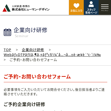
ペ
ー
スタッフ
ジ
お気に入り
専用ページ
ト
ッ
プ
企業向け研修
へ
Seminar
TOP
企業向け研修
Webãƒ»DTPãƒ‡ã‚¶ã‚¤ãƒ³ç§‘ï¼ˆå…¬å…±è·æ¥­è¨“ç·´ï¼‰
ご予約・お問い合わせフォーム
ご予約・お問い合わせフォーム
必要事項をご入力いただいてお問合せください。後日担当者よりご連
絡させていただきます。
ご予約企業向け研修