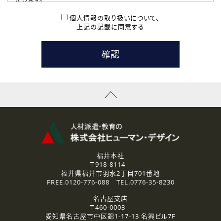
( 2 ) 派遣登録を希望される皆様
本登録に関するご連絡および本登録時の参考情報として利
個人情報の取り扱いについて、
用いたします。
上記の記載に同意する
なお、ご連絡手段は、電話・Ｅメールのいずれかの方法とい
たします。
( 3 ) スタッフ派遣を検討されている企業の皆様
お問い合わせの内容に回答するために利用いたします。
なお、ご連絡手段は、電話・Ｅメールのいずれかの方法とい
たします。
( 4 ) LEC福井南校「提携校］での講座受講を検討されている皆
様
資料送付、受講相談に関するご連絡のために利用いたしま
す。
その他、お問い合わせの内容に回答するために利用いたし
ます。
なお、ご連絡手段は、電話・Ｅメールのいずれかの方法とい
たします。
福井本社
〒918-8114
2.個人情報の第三者提供
福井県福井市羽水2丁目701番地
ご提供いただいた個人情報は、法令等の規定に従う場合を除き、
FREE.
0120-776-088
TEL.
0776-35-8230
ご本人の同意を得ずに第三者に提供することはありません。
名古屋支店
〒460-0003
3.個人情報の取り扱いの委託
愛知県名古屋市中区錦1-17-13 名興ビル7F
弊社の定める個人情報保護の評価基準を満たした委託先に、個