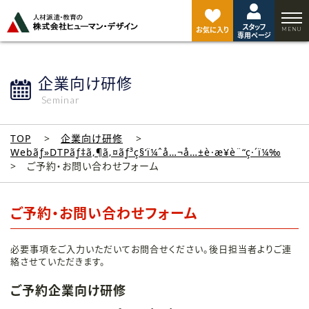
ペ
ー
スタッフ
ジ
お気に入り
専用ページ
ト
ッ
プ
企業向け研修
へ
Seminar
TOP
企業向け研修
Webãƒ»DTPãƒ‡ã‚¶ã‚¤ãƒ³ç§‘ï¼ˆå…¬å…±è·æ¥­è¨“ç·´ï¼‰
ご予約・お問い合わせフォーム
ご予約・お問い合わせフォーム
必要事項をご入力いただいてお問合せください。後日担当者よりご連
絡させていただきます。
ご予約企業向け研修