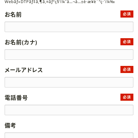
Webãƒ»DTPãƒ‡ã‚¶ã‚¤ãƒ³ç§‘ï¼ˆå…¬å…±è·æ¥­è¨“ç·´ï¼‰
お名前
必須
お名前(カナ)
必須
メールアドレス
必須
電話番号
必須
備考