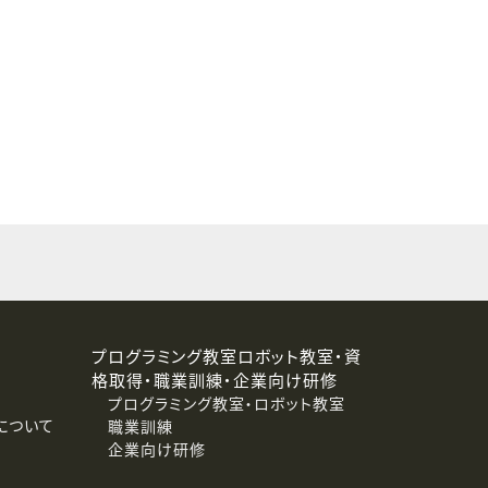
することはありません。
プログラミング教室ロボット教室・資
格取得・職業訓練・企業向け研修
プログラミング教室・ロボット教室
について
職業訓練
企業向け研修
消去および第三者への提供停止）