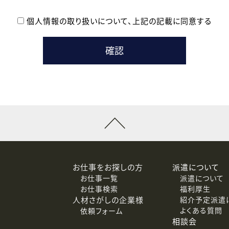
個人情報の取り扱いについて、
上記の記載に同意する
登録時の参考情報として利用いたします。
メールのいずれかの方法といたします。
ている企業の皆様
るために利用いたします。
メールのいずれかの方法といたします。
］での講座受講を検討されている皆様
連絡のために利用いたします。
回答するために利用いたします。
メールのいずれかの方法といたします。
令等の規定に従う場合を除き、ご本人の同意を得ずに第三者に提供
お仕事をお探しの方
派遣について
お仕事一覧
派遣について
価基準を満たした委託先に、個人情報を委託する場合があります。
お仕事検索
福利厚生
人材さがしの企業様
紹介予定派遣
よくある質問
依頼フォーム
等（利用目的の通知、開示、訂正、追加または削除、利用の停止、
相談会