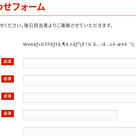
わせフォーム
せください。後日担当者よりご連絡させていただきます。
Webãƒ»DTPãƒ‡ã‚¶ã‚¤ãƒ³ç§‘ï¼ˆå…¬å…±è·æ¥­è¨“ç
必須
必須
必須
必須