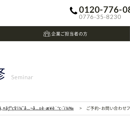
0120-776-0
0776-35-8230
企業ご担当者の方
修
Seminar
‚¤ãƒ³ç§‘ï¼ˆå…¬å…±è·æ¥­è¨“ç·´ï¼‰
ご予約・お問い合わせ