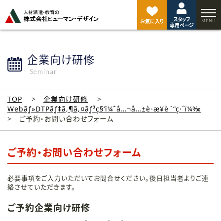
ペ
ー
スタッフ
ジ
お気に入り
専用ページ
ト
ッ
プ
企業向け研修
へ
Seminar
TOP
企業向け研修
Webãƒ»DTPãƒ‡ã‚¶ã‚¤ãƒ³ç§‘ï¼ˆå…¬å…±è·æ¥­è¨“ç·´ï¼‰
ご予約・お問い合わせフォーム
ご予約・お問い合わせフォーム
必要事項をご入力いただいてお問合せください。後日担当者よりご連
絡させていただきます。
ご予約企業向け研修