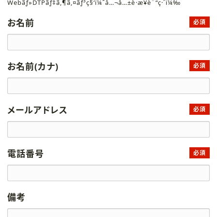
Webãƒ»DTPãƒ‡ã‚¶ã‚¤ãƒ³ç§‘ï¼ˆå…¬å…±è·æ¥­è¨“ç·´ï¼‰
お名前
必須
お名前(カナ)
必須
メールアドレス
必須
電話番号
必須
備考