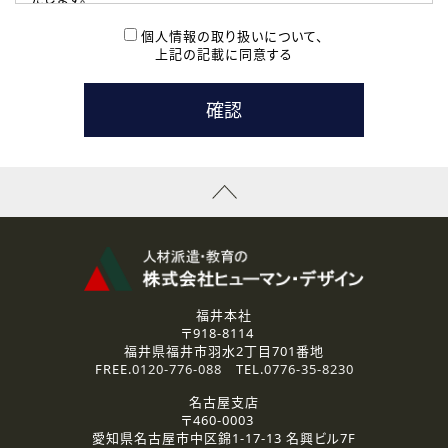
( 2 ) 派遣登録を希望される皆様
本登録に関するご連絡および本登録時の参考情報として利
個人情報の取り扱いについて、
用いたします。
上記の記載に同意する
なお、ご連絡手段は、電話・Ｅメールのいずれかの方法とい
たします。
( 3 ) スタッフ派遣を検討されている企業の皆様
お問い合わせの内容に回答するために利用いたします。
なお、ご連絡手段は、電話・Ｅメールのいずれかの方法とい
たします。
( 4 ) LEC福井南校「提携校］での講座受講を検討されている皆
様
資料送付、受講相談に関するご連絡のために利用いたしま
す。
その他、お問い合わせの内容に回答するために利用いたし
ます。
なお、ご連絡手段は、電話・Ｅメールのいずれかの方法とい
たします。
福井本社
〒918-8114
2.個人情報の第三者提供
福井県福井市羽水2丁目701番地
ご提供いただいた個人情報は、法令等の規定に従う場合を除き、
FREE.
0120-776-088
TEL.
0776-35-8230
ご本人の同意を得ずに第三者に提供することはありません。
名古屋支店
〒460-0003
3.個人情報の取り扱いの委託
愛知県名古屋市中区錦1-17-13 名興ビル7F
弊社の定める個人情報保護の評価基準を満たした委託先に、個