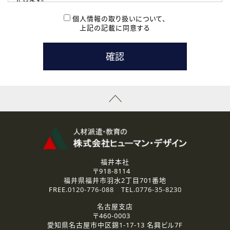
( 2 ) 派遣登録を希望される皆様
本登録に関するご連絡および本登録時の参考情報として利
個人情報の取り扱いについて、
用いたします。
上記の記載に同意する
なお、ご連絡手段は、電話・Ｅメールのいずれかの方法とい
たします。
( 3 ) スタッフ派遣を検討されている企業の皆様
お問い合わせの内容に回答するために利用いたします。
なお、ご連絡手段は、電話・Ｅメールのいずれかの方法とい
たします。
( 4 ) LEC福井南校「提携校］での講座受講を検討されている皆
様
資料送付、受講相談に関するご連絡のために利用いたしま
す。
その他、お問い合わせの内容に回答するために利用いたし
ます。
なお、ご連絡手段は、電話・Ｅメールのいずれかの方法とい
たします。
福井本社
〒918-8114
2.個人情報の第三者提供
福井県福井市羽水2丁目701番地
ご提供いただいた個人情報は、法令等の規定に従う場合を除き、
FREE.
0120-776-088
TEL.
0776-35-8230
ご本人の同意を得ずに第三者に提供することはありません。
名古屋支店
〒460-0003
3.個人情報の取り扱いの委託
愛知県名古屋市中区錦1-17-13 名興ビル7F
弊社の定める個人情報保護の評価基準を満たした委託先に、個