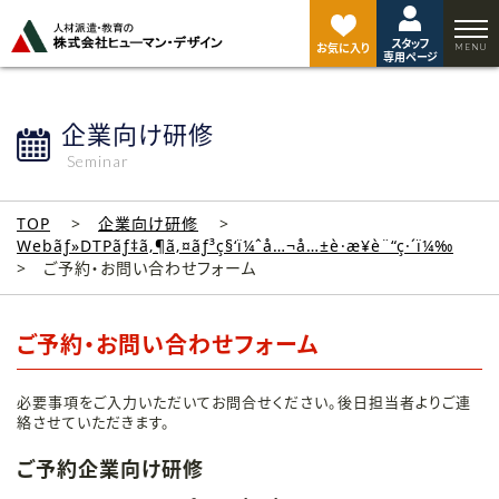
ペ
ー
スタッフ
ジ
お気に入り
専用ページ
ト
ッ
プ
企業向け研修
へ
Seminar
TOP
企業向け研修
Webãƒ»DTPãƒ‡ã‚¶ã‚¤ãƒ³ç§‘ï¼ˆå…¬å…±è·æ¥­è¨“ç·´ï¼‰
ご予約・お問い合わせフォーム
ご予約・お問い合わせフォーム
必要事項をご入力いただいてお問合せください。後日担当者よりご連
絡させていただきます。
ご予約企業向け研修