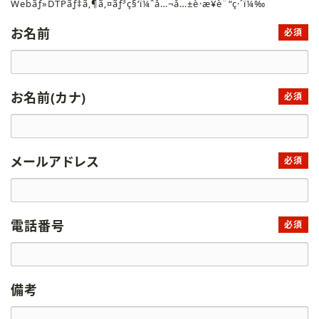
Webãƒ»DTPãƒ‡ã‚¶ã‚¤ãƒ³ç§‘ï¼ˆå…¬å…±è·æ¥­è¨“ç·´ï¼‰
お名前
必須
お名前(カナ)
必須
メールアドレス
必須
電話番号
必須
備考