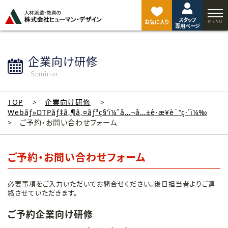
ペ
ー
スタッフ
ジ
お気に入り
専用ページ
ト
ッ
プ
企業向け研修
へ
Seminar
TOP
企業向け研修
Webãƒ»DTPãƒ‡ã‚¶ã‚¤ãƒ³ç§‘ï¼ˆå…¬å…±è·æ¥­è¨“ç·´ï¼‰
ご予約・お問い合わせフォーム
ご予約・お問い合わせフォーム
必要事項をご入力いただいてお問合せください。後日担当者よりご連
絡させていただきます。
ご予約企業向け研修