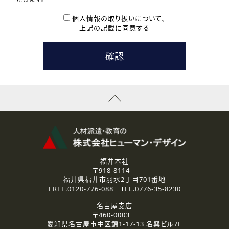
( 2 ) 派遣登録を希望される皆様
本登録に関するご連絡および本登録時の参考情報として利
個人情報の取り扱いについて、
用いたします。
上記の記載に同意する
なお、ご連絡手段は、電話・Ｅメールのいずれかの方法とい
たします。
( 3 ) スタッフ派遣を検討されている企業の皆様
お問い合わせの内容に回答するために利用いたします。
なお、ご連絡手段は、電話・Ｅメールのいずれかの方法とい
たします。
( 4 ) LEC福井南校「提携校］での講座受講を検討されている皆
様
資料送付、受講相談に関するご連絡のために利用いたしま
す。
その他、お問い合わせの内容に回答するために利用いたし
ます。
なお、ご連絡手段は、電話・Ｅメールのいずれかの方法とい
たします。
福井本社
〒918-8114
2.個人情報の第三者提供
福井県福井市羽水2丁目701番地
ご提供いただいた個人情報は、法令等の規定に従う場合を除き、
FREE.
0120-776-088
TEL.
0776-35-8230
ご本人の同意を得ずに第三者に提供することはありません。
名古屋支店
〒460-0003
3.個人情報の取り扱いの委託
愛知県名古屋市中区錦1-17-13 名興ビル7F
弊社の定める個人情報保護の評価基準を満たした委託先に、個