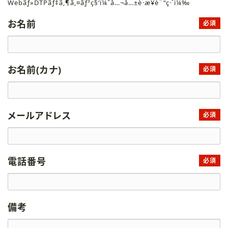
Webãƒ»DTPãƒ‡ã‚¶ã‚¤ãƒ³ç§‘ï¼ˆå…¬å…±è·æ¥­è¨“ç·´ï¼‰
お名前
必須
お名前(カナ)
必須
メールアドレス
必須
電話番号
必須
備考