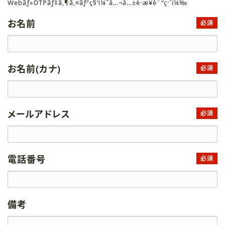
Webãƒ»DTPãƒ‡ã‚¶ã‚¤ãƒ³ç§‘ï¼ˆå…¬å…±è·æ¥­è¨“ç·´ï¼‰
お名前
必須
お名前(カナ)
必須
メールアドレス
必須
電話番号
必須
備考