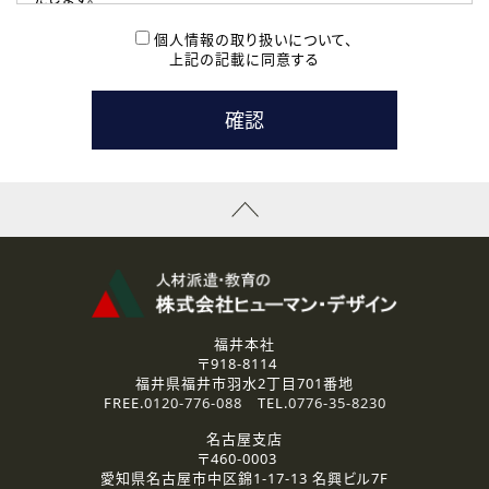
( 2 ) 派遣登録を希望される皆様
本登録に関するご連絡および本登録時の参考情報として利
個人情報の取り扱いについて、
用いたします。
上記の記載に同意する
なお、ご連絡手段は、電話・Ｅメールのいずれかの方法とい
たします。
( 3 ) スタッフ派遣を検討されている企業の皆様
お問い合わせの内容に回答するために利用いたします。
なお、ご連絡手段は、電話・Ｅメールのいずれかの方法とい
たします。
( 4 ) LEC福井南校「提携校］での講座受講を検討されている皆
様
資料送付、受講相談に関するご連絡のために利用いたしま
す。
その他、お問い合わせの内容に回答するために利用いたし
ます。
なお、ご連絡手段は、電話・Ｅメールのいずれかの方法とい
たします。
福井本社
〒918-8114
2.個人情報の第三者提供
福井県福井市羽水2丁目701番地
ご提供いただいた個人情報は、法令等の規定に従う場合を除き、
FREE.
0120-776-088
TEL.
0776-35-8230
ご本人の同意を得ずに第三者に提供することはありません。
名古屋支店
〒460-0003
3.個人情報の取り扱いの委託
愛知県名古屋市中区錦1-17-13 名興ビル7F
弊社の定める個人情報保護の評価基準を満たした委託先に、個