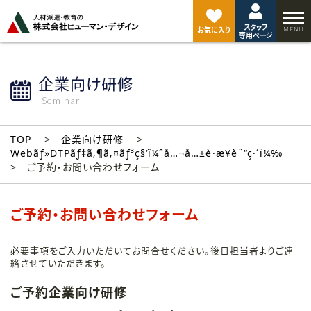
ペ
ー
スタッフ
ジ
お気に入り
専用ページ
ト
ッ
プ
企業向け研修
へ
Seminar
TOP
企業向け研修
Webãƒ»DTPãƒ‡ã‚¶ã‚¤ãƒ³ç§‘ï¼ˆå…¬å…±è·æ¥­è¨“ç·´ï¼‰
ご予約・お問い合わせフォーム
ご予約・お問い合わせフォーム
必要事項をご入力いただいてお問合せください。後日担当者よりご連
絡させていただきます。
ご予約企業向け研修