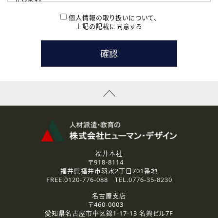
( 2 ) 派遣登録を希望される皆様
本登録に関するご連絡および本登録時の参考情報として利
個人情報の取り扱いについて、
用いたします。
上記の記載に同意する
なお、ご連絡手段は、電話・Ｅメールのいずれかの方法とい
たします。
( 3 ) スタッフ派遣を検討されている企業の皆様
お問い合わせの内容に回答するために利用いたします。
なお、ご連絡手段は、電話・Ｅメールのいずれかの方法とい
たします。
( 4 ) LEC福井南校「提携校］での講座受講を検討されている皆
様
資料送付、受講相談に関するご連絡のために利用いたしま
す。
その他、お問い合わせの内容に回答するために利用いたし
ます。
なお、ご連絡手段は、電話・Ｅメールのいずれかの方法とい
たします。
福井本社
〒918-8114
2.個人情報の第三者提供
福井県福井市羽水2丁目701番地
ご提供いただいた個人情報は、法令等の規定に従う場合を除き、
FREE.
0120-776-088
TEL.
0776-35-8230
ご本人の同意を得ずに第三者に提供することはありません。
名古屋支店
〒460-0003
3.個人情報の取り扱いの委託
愛知県名古屋市中区錦1-17-13 名興ビル7F
弊社の定める個人情報保護の評価基準を満たした委託先に、個