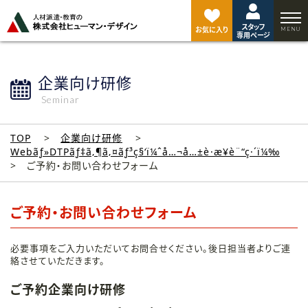
ペ
ー
スタッフ
ジ
お気に入り
専用ページ
ト
ッ
プ
企業向け研修
へ
Seminar
TOP
企業向け研修
Webãƒ»DTPãƒ‡ã‚¶ã‚¤ãƒ³ç§‘ï¼ˆå…¬å…±è·æ¥­è¨“ç·´ï¼‰
ご予約・お問い合わせフォーム
ご予約・お問い合わせフォーム
必要事項をご入力いただいてお問合せください。後日担当者よりご連
絡させていただきます。
ご予約企業向け研修