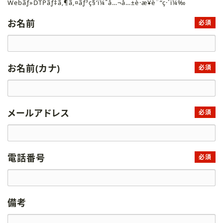
Webãƒ»DTPãƒ‡ã‚¶ã‚¤ãƒ³ç§‘ï¼ˆå…¬å…±è·æ¥­è¨“ç·´ï¼‰
お名前
必須
お名前(カナ)
必須
メールアドレス
必須
電話番号
必須
備考