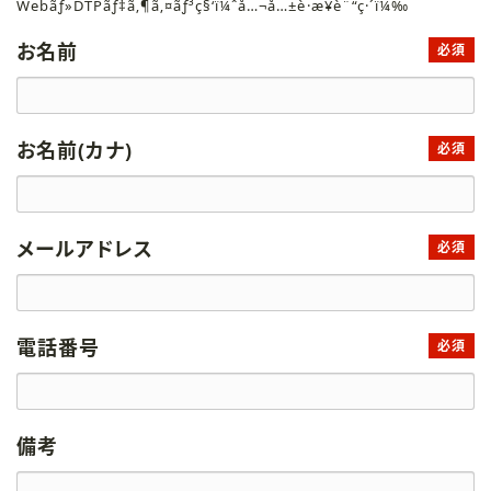
Webãƒ»DTPãƒ‡ã‚¶ã‚¤ãƒ³ç§‘ï¼ˆå…¬å…±è·æ¥­è¨“ç·´ï¼‰
お名前
必須
お名前(カナ)
必須
メールアドレス
必須
電話番号
必須
備考