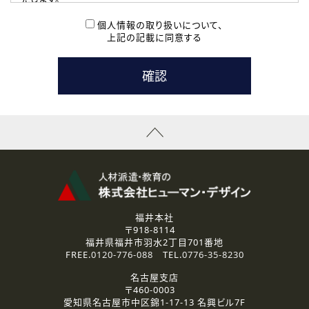
( 2 ) 派遣登録を希望される皆様
本登録に関するご連絡および本登録時の参考情報として利
個人情報の取り扱いについて、
用いたします。
上記の記載に同意する
なお、ご連絡手段は、電話・Ｅメールのいずれかの方法とい
たします。
( 3 ) スタッフ派遣を検討されている企業の皆様
お問い合わせの内容に回答するために利用いたします。
なお、ご連絡手段は、電話・Ｅメールのいずれかの方法とい
たします。
( 4 ) LEC福井南校「提携校］での講座受講を検討されている皆
様
資料送付、受講相談に関するご連絡のために利用いたしま
す。
その他、お問い合わせの内容に回答するために利用いたし
ます。
なお、ご連絡手段は、電話・Ｅメールのいずれかの方法とい
たします。
福井本社
〒918-8114
2.個人情報の第三者提供
福井県福井市羽水2丁目701番地
ご提供いただいた個人情報は、法令等の規定に従う場合を除き、
FREE.
0120-776-088
TEL.
0776-35-8230
ご本人の同意を得ずに第三者に提供することはありません。
名古屋支店
〒460-0003
3.個人情報の取り扱いの委託
愛知県名古屋市中区錦1-17-13 名興ビル7F
弊社の定める個人情報保護の評価基準を満たした委託先に、個