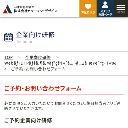
ペ
ー
スタッフ
ジ
お気に入り
専用ページ
ト
ッ
プ
企業向け研修
へ
Seminar
TOP
企業向け研修
Webãƒ»DTPãƒ‡ã‚¶ã‚¤ãƒ³ç§‘ï¼ˆå…¬å…±è·æ¥­è¨“ç·´ï¼‰
ご予約・お問い合わせフォーム
ご予約・お問い合わせフォーム
必要事項をご入力いただいてお問合せください。後日担当者よりご連
絡させていただきます。
ご予約企業向け研修