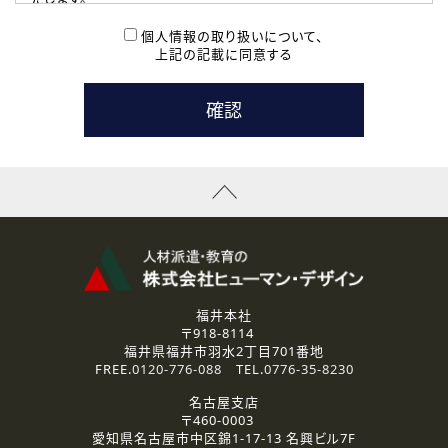
( 2 ) 派遣登録を希望される皆様
本登録に関するご連絡および本登録時の参考情報として利
個人情報の取り扱いについて、
用いたします。
上記の記載に同意する
なお、ご連絡手段は、電話・Ｅメールのいずれかの方法とい
たします。
( 3 ) スタッフ派遣を検討されている企業の皆様
お問い合わせの内容に回答するために利用いたします。
なお、ご連絡手段は、電話・Ｅメールのいずれかの方法とい
たします。
( 4 ) LEC福井南校「提携校］での講座受講を検討されている皆
様
資料送付、受講相談に関するご連絡のために利用いたしま
す。
その他、お問い合わせの内容に回答するために利用いたし
ます。
なお、ご連絡手段は、電話・Ｅメールのいずれかの方法とい
たします。
福井本社
〒918-8114
2.個人情報の第三者提供
福井県福井市羽水2丁目701番地
ご提供いただいた個人情報は、法令等の規定に従う場合を除き、
FREE.
0120-776-088
TEL.
0776-35-8230
ご本人の同意を得ずに第三者に提供することはありません。
名古屋支店
〒460-0003
3.個人情報の取り扱いの委託
愛知県名古屋市中区錦1-17-13 名興ビル7F
弊社の定める個人情報保護の評価基準を満たした委託先に、個