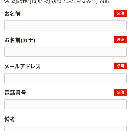
Webãƒ»DTPãƒ‡ã‚¶ã‚¤ãƒ³ç§‘ï¼ˆå…¬å…±è·æ¥­è¨“ç·´ï¼‰
お名前
必須
お名前(カナ)
必須
メールアドレス
必須
電話番号
必須
備考