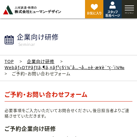
ペ
ー
スタッフ
ジ
お気に入り
専用ページ
ト
ッ
プ
企業向け研修
へ
Seminar
TOP
企業向け研修
Webãƒ»DTPãƒ‡ã‚¶ã‚¤ãƒ³ç§‘ï¼ˆå…¬å…±è·æ¥­è¨“ç·´ï¼‰
ご予約・お問い合わせフォーム
ご予約・お問い合わせフォーム
必要事項をご入力いただいてお問合せください。後日担当者よりご連
絡させていただきます。
ご予約企業向け研修