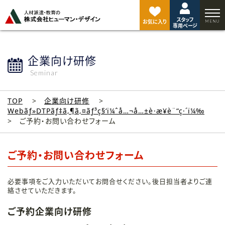
ペ
ー
スタッフ
ジ
お気に入り
専用ページ
ト
ッ
プ
企業向け研修
へ
Seminar
TOP
企業向け研修
Webãƒ»DTPãƒ‡ã‚¶ã‚¤ãƒ³ç§‘ï¼ˆå…¬å…±è·æ¥­è¨“ç·´ï¼‰
ご予約・お問い合わせフォーム
ご予約・お問い合わせフォーム
必要事項をご入力いただいてお問合せください。後日担当者よりご連
絡させていただきます。
ご予約企業向け研修