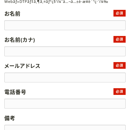
Webãƒ»DTPãƒ‡ã‚¶ã‚¤ãƒ³ç§‘ï¼ˆå…¬å…±è·æ¥­è¨“ç·´ï¼‰
お名前
必須
お名前(カナ)
必須
メールアドレス
必須
電話番号
必須
備考