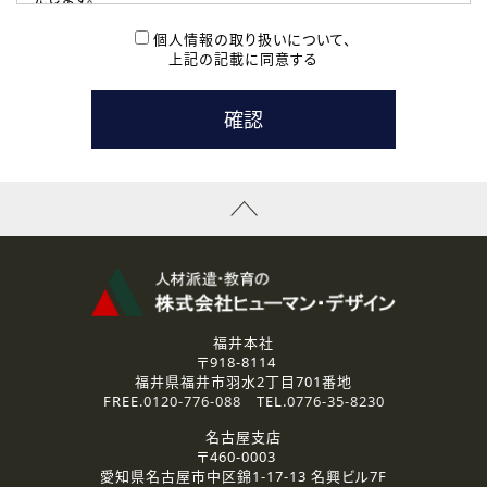
( 2 ) 派遣登録を希望される皆様
本登録に関するご連絡および本登録時の参考情報として利
個人情報の取り扱いについて、
用いたします。
上記の記載に同意する
なお、ご連絡手段は、電話・Ｅメールのいずれかの方法とい
たします。
( 3 ) スタッフ派遣を検討されている企業の皆様
お問い合わせの内容に回答するために利用いたします。
なお、ご連絡手段は、電話・Ｅメールのいずれかの方法とい
たします。
( 4 ) LEC福井南校「提携校］での講座受講を検討されている皆
様
資料送付、受講相談に関するご連絡のために利用いたしま
す。
その他、お問い合わせの内容に回答するために利用いたし
ます。
なお、ご連絡手段は、電話・Ｅメールのいずれかの方法とい
たします。
福井本社
〒918-8114
2.個人情報の第三者提供
福井県福井市羽水2丁目701番地
ご提供いただいた個人情報は、法令等の規定に従う場合を除き、
FREE.
0120-776-088
TEL.
0776-35-8230
ご本人の同意を得ずに第三者に提供することはありません。
名古屋支店
〒460-0003
3.個人情報の取り扱いの委託
愛知県名古屋市中区錦1-17-13 名興ビル7F
弊社の定める個人情報保護の評価基準を満たした委託先に、個