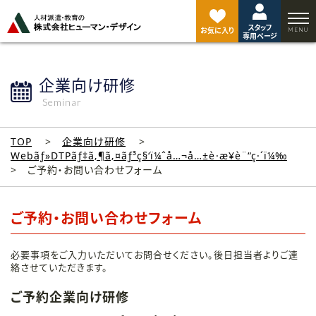
ペ
ー
スタッフ
ジ
お気に入り
専用ページ
ト
ッ
プ
企業向け研修
へ
Seminar
TOP
企業向け研修
Webãƒ»DTPãƒ‡ã‚¶ã‚¤ãƒ³ç§‘ï¼ˆå…¬å…±è·æ¥­è¨“ç·´ï¼‰
ご予約・お問い合わせフォーム
ご予約・お問い合わせフォーム
必要事項をご入力いただいてお問合せください。後日担当者よりご連
絡させていただきます。
ご予約企業向け研修