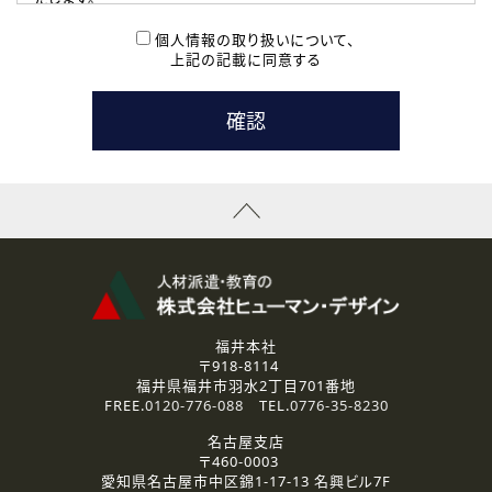
( 2 ) 派遣登録を希望される皆様
本登録に関するご連絡および本登録時の参考情報として利
個人情報の取り扱いについて、
用いたします。
上記の記載に同意する
なお、ご連絡手段は、電話・Ｅメールのいずれかの方法とい
たします。
( 3 ) スタッフ派遣を検討されている企業の皆様
お問い合わせの内容に回答するために利用いたします。
なお、ご連絡手段は、電話・Ｅメールのいずれかの方法とい
たします。
( 4 ) LEC福井南校「提携校］での講座受講を検討されている皆
様
資料送付、受講相談に関するご連絡のために利用いたしま
す。
その他、お問い合わせの内容に回答するために利用いたし
ます。
なお、ご連絡手段は、電話・Ｅメールのいずれかの方法とい
たします。
福井本社
〒918-8114
2.個人情報の第三者提供
福井県福井市羽水2丁目701番地
ご提供いただいた個人情報は、法令等の規定に従う場合を除き、
FREE.
0120-776-088
TEL.
0776-35-8230
ご本人の同意を得ずに第三者に提供することはありません。
名古屋支店
〒460-0003
3.個人情報の取り扱いの委託
愛知県名古屋市中区錦1-17-13 名興ビル7F
弊社の定める個人情報保護の評価基準を満たした委託先に、個