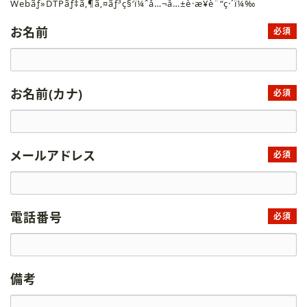
Webãƒ»DTPãƒ‡ã‚¶ã‚¤ãƒ³ç§‘ï¼ˆå…¬å…±è·æ¥­è¨“ç·´ï¼‰
お名前
必須
お名前(カナ)
必須
メールアドレス
必須
電話番号
必須
備考