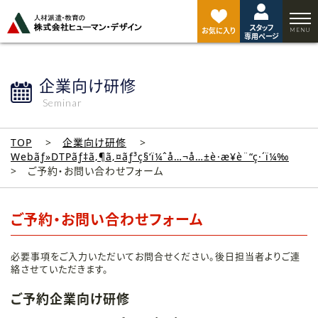
ペ
ー
スタッフ
ジ
お気に入り
専用ページ
ト
ッ
プ
企業向け研修
へ
Seminar
TOP
企業向け研修
Webãƒ»DTPãƒ‡ã‚¶ã‚¤ãƒ³ç§‘ï¼ˆå…¬å…±è·æ¥­è¨“ç·´ï¼‰
ご予約・お問い合わせフォーム
ご予約・お問い合わせフォーム
必要事項をご入力いただいてお問合せください。後日担当者よりご連
絡させていただきます。
ご予約企業向け研修