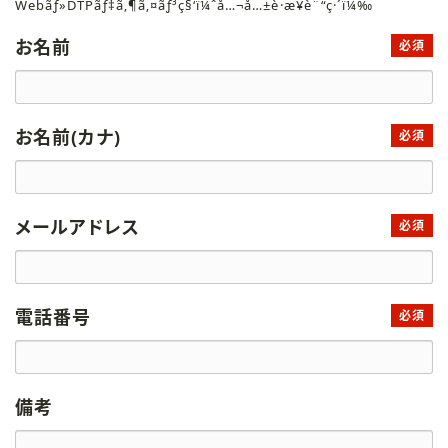
Webãƒ»DTPãƒ‡ã‚¶ã‚¤ãƒ³ç§‘ï¼ˆå…¬å…±è·æ¥­è¨“ç·´ï¼‰
お名前
必須
お名前(カナ)
必須
メールアドレス
必須
電話番号
必須
備考