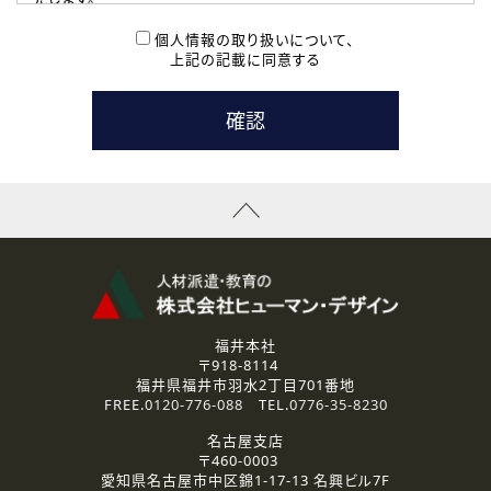
( 2 ) 派遣登録を希望される皆様
本登録に関するご連絡および本登録時の参考情報として利
個人情報の取り扱いについて、
用いたします。
上記の記載に同意する
なお、ご連絡手段は、電話・Ｅメールのいずれかの方法とい
たします。
( 3 ) スタッフ派遣を検討されている企業の皆様
お問い合わせの内容に回答するために利用いたします。
なお、ご連絡手段は、電話・Ｅメールのいずれかの方法とい
たします。
( 4 ) LEC福井南校「提携校］での講座受講を検討されている皆
様
資料送付、受講相談に関するご連絡のために利用いたしま
す。
その他、お問い合わせの内容に回答するために利用いたし
ます。
なお、ご連絡手段は、電話・Ｅメールのいずれかの方法とい
たします。
福井本社
〒918-8114
2.個人情報の第三者提供
福井県福井市羽水2丁目701番地
ご提供いただいた個人情報は、法令等の規定に従う場合を除き、
FREE.
0120-776-088
TEL.
0776-35-8230
ご本人の同意を得ずに第三者に提供することはありません。
名古屋支店
〒460-0003
3.個人情報の取り扱いの委託
愛知県名古屋市中区錦1-17-13 名興ビル7F
弊社の定める個人情報保護の評価基準を満たした委託先に、個