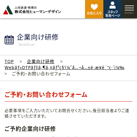
ペ
ー
スタッフ
ジ
お気に入り
専用ページ
ト
ッ
プ
企業向け研修
へ
Seminar
TOP
企業向け研修
Webãƒ»DTPãƒ‡ã‚¶ã‚¤ãƒ³ç§‘ï¼ˆå…¬å…±è·æ¥­è¨“ç·´ï¼‰
ご予約・お問い合わせフォーム
ご予約・お問い合わせフォーム
必要事項をご入力いただいてお問合せください。後日担当者よりご連
絡させていただきます。
ご予約企業向け研修