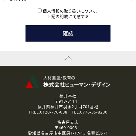
( 2 ) 派遣登録を希望される皆様
本登録に関するご連絡および本登録時の参考情報として利
個人情報の取り扱いについて、
用いたします。
上記の記載に同意する
なお、ご連絡手段は、電話・Ｅメールのいずれかの方法とい
たします。
( 3 ) スタッフ派遣を検討されている企業の皆様
お問い合わせの内容に回答するために利用いたします。
なお、ご連絡手段は、電話・Ｅメールのいずれかの方法とい
たします。
( 4 ) LEC福井南校「提携校］での講座受講を検討されている皆
様
資料送付、受講相談に関するご連絡のために利用いたしま
す。
その他、お問い合わせの内容に回答するために利用いたし
ます。
なお、ご連絡手段は、電話・Ｅメールのいずれかの方法とい
たします。
福井本社
〒918-8114
2.個人情報の第三者提供
福井県福井市羽水2丁目701番地
ご提供いただいた個人情報は、法令等の規定に従う場合を除き、
FREE.
0120-776-088
TEL.
0776-35-8230
ご本人の同意を得ずに第三者に提供することはありません。
名古屋支店
〒460-0003
3.個人情報の取り扱いの委託
愛知県名古屋市中区錦1-17-13 名興ビル7F
弊社の定める個人情報保護の評価基準を満たした委託先に、個