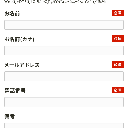
Webãƒ»DTPãƒ‡ã‚¶ã‚¤ãƒ³ç§‘ï¼ˆå…¬å…±è·æ¥­è¨“ç·´ï¼‰
お名前
必須
お名前(カナ)
必須
メールアドレス
必須
電話番号
必須
備考