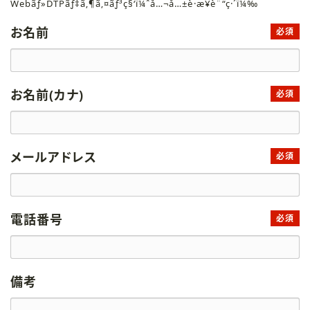
Webãƒ»DTPãƒ‡ã‚¶ã‚¤ãƒ³ç§‘ï¼ˆå…¬å…±è·æ¥­è¨“ç·´ï¼‰
お名前
必須
お名前(カナ)
必須
メールアドレス
必須
電話番号
必須
備考