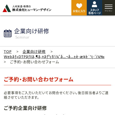
ペ
ー
スタッフ
ジ
お気に入り
専用ページ
ト
ッ
プ
企業向け研修
へ
Seminar
TOP
企業向け研修
Webãƒ»DTPãƒ‡ã‚¶ã‚¤ãƒ³ç§‘ï¼ˆå…¬å…±è·æ¥­è¨“ç·´ï¼‰
ご予約・お問い合わせフォーム
ご予約・お問い合わせフォーム
必要事項をご入力いただいてお問合せください。後日担当者よりご連
絡させていただきます。
ご予約企業向け研修