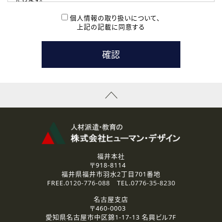
( 2 ) 派遣登録を希望される皆様
本登録に関するご連絡および本登録時の参考情報として利
個人情報の取り扱いについて、
用いたします。
上記の記載に同意する
なお、ご連絡手段は、電話・Ｅメールのいずれかの方法とい
たします。
( 3 ) スタッフ派遣を検討されている企業の皆様
お問い合わせの内容に回答するために利用いたします。
なお、ご連絡手段は、電話・Ｅメールのいずれかの方法とい
たします。
( 4 ) LEC福井南校「提携校］での講座受講を検討されている皆
様
資料送付、受講相談に関するご連絡のために利用いたしま
す。
その他、お問い合わせの内容に回答するために利用いたし
ます。
なお、ご連絡手段は、電話・Ｅメールのいずれかの方法とい
たします。
福井本社
〒918-8114
2.個人情報の第三者提供
福井県福井市羽水2丁目701番地
ご提供いただいた個人情報は、法令等の規定に従う場合を除き、
FREE.
0120-776-088
TEL.
0776-35-8230
ご本人の同意を得ずに第三者に提供することはありません。
名古屋支店
〒460-0003
3.個人情報の取り扱いの委託
愛知県名古屋市中区錦1-17-13 名興ビル7F
弊社の定める個人情報保護の評価基準を満たした委託先に、個