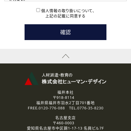
( 2 ) 派遣登録を希望される皆様
本登録に関するご連絡および本登録時の参考情報として利
個人情報の取り扱いについて、
用いたします。
上記の記載に同意する
なお、ご連絡手段は、電話・Ｅメールのいずれかの方法とい
たします。
( 3 ) スタッフ派遣を検討されている企業の皆様
お問い合わせの内容に回答するために利用いたします。
なお、ご連絡手段は、電話・Ｅメールのいずれかの方法とい
たします。
( 4 ) LEC福井南校「提携校］での講座受講を検討されている皆
様
資料送付、受講相談に関するご連絡のために利用いたしま
す。
その他、お問い合わせの内容に回答するために利用いたし
ます。
なお、ご連絡手段は、電話・Ｅメールのいずれかの方法とい
たします。
福井本社
〒918-8114
2.個人情報の第三者提供
福井県福井市羽水2丁目701番地
ご提供いただいた個人情報は、法令等の規定に従う場合を除き、
FREE.
0120-776-088
TEL.
0776-35-8230
ご本人の同意を得ずに第三者に提供することはありません。
名古屋支店
〒460-0003
3.個人情報の取り扱いの委託
愛知県名古屋市中区錦1-17-13 名興ビル7F
弊社の定める個人情報保護の評価基準を満たした委託先に、個