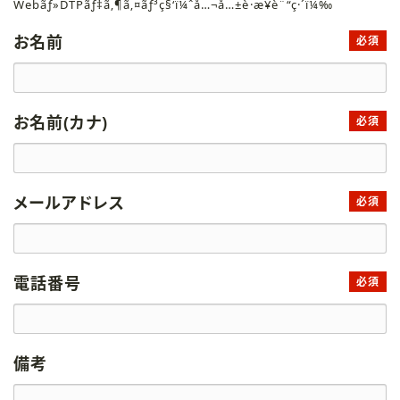
Webãƒ»DTPãƒ‡ã‚¶ã‚¤ãƒ³ç§‘ï¼ˆå…¬å…±è·æ¥­è¨“ç·´ï¼‰
お名前
必須
お名前(カナ)
必須
メールアドレス
必須
電話番号
必須
備考