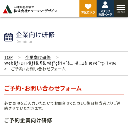
ペ
ー
スタッフ
ジ
お気に入り
専用ページ
ト
ッ
プ
企業向け研修
へ
Seminar
TOP
企業向け研修
Webãƒ»DTPãƒ‡ã‚¶ã‚¤ãƒ³ç§‘ï¼ˆå…¬å…±è·æ¥­è¨“ç·´ï¼‰
ご予約・お問い合わせフォーム
ご予約・お問い合わせフォーム
必要事項をご入力いただいてお問合せください。後日担当者よりご連
絡させていただきます。
ご予約企業向け研修