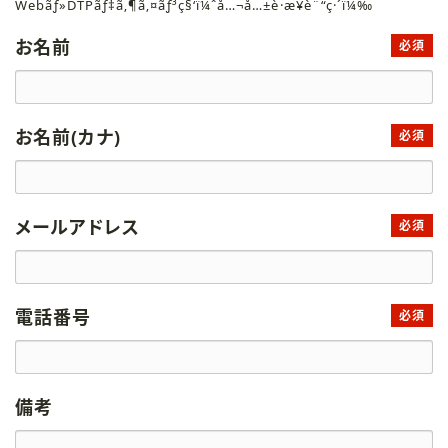
Webãƒ»DTPãƒ‡ã‚¶ã‚¤ãƒ³ç§‘ï¼ˆå…¬å…±è·æ¥­è¨“ç·´ï¼‰
お名前
必須
お名前(カナ)
必須
メールアドレス
必須
電話番号
必須
備考