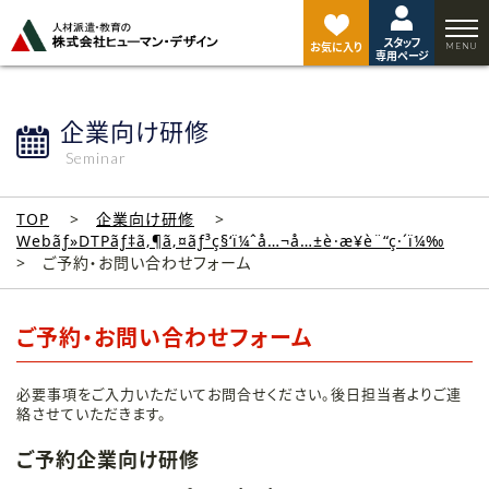
ペ
ー
スタッフ
ジ
お気に入り
専用ページ
ト
ッ
プ
企業向け研修
へ
Seminar
TOP
企業向け研修
Webãƒ»DTPãƒ‡ã‚¶ã‚¤ãƒ³ç§‘ï¼ˆå…¬å…±è·æ¥­è¨“ç·´ï¼‰
ご予約・お問い合わせフォーム
ご予約・お問い合わせフォーム
必要事項をご入力いただいてお問合せください。後日担当者よりご連
絡させていただきます。
ご予約企業向け研修