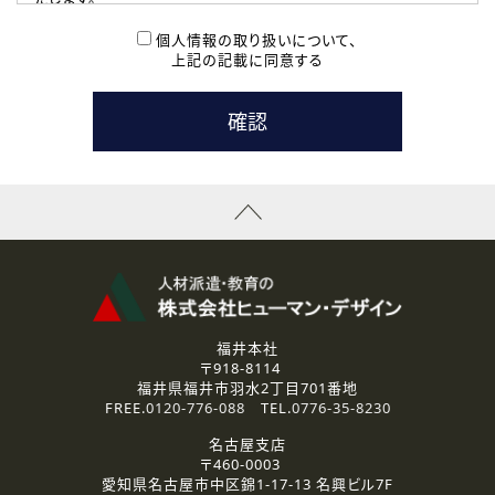
( 2 ) 派遣登録を希望される皆様
本登録に関するご連絡および本登録時の参考情報として利
個人情報の取り扱いについて、
用いたします。
上記の記載に同意する
なお、ご連絡手段は、電話・Ｅメールのいずれかの方法とい
たします。
( 3 ) スタッフ派遣を検討されている企業の皆様
お問い合わせの内容に回答するために利用いたします。
なお、ご連絡手段は、電話・Ｅメールのいずれかの方法とい
たします。
( 4 ) LEC福井南校「提携校］での講座受講を検討されている皆
様
資料送付、受講相談に関するご連絡のために利用いたしま
す。
その他、お問い合わせの内容に回答するために利用いたし
ます。
なお、ご連絡手段は、電話・Ｅメールのいずれかの方法とい
たします。
福井本社
〒918-8114
2.個人情報の第三者提供
福井県福井市羽水2丁目701番地
ご提供いただいた個人情報は、法令等の規定に従う場合を除き、
FREE.
0120-776-088
TEL.
0776-35-8230
ご本人の同意を得ずに第三者に提供することはありません。
名古屋支店
〒460-0003
3.個人情報の取り扱いの委託
愛知県名古屋市中区錦1-17-13 名興ビル7F
弊社の定める個人情報保護の評価基準を満たした委託先に、個