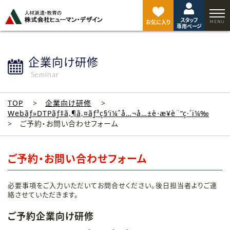
ペ
ー
スタッフ
ジ
お気に入り
専用ページ
ト
ッ
プ
企業向け研修
へ
Seminar
TOP
企業向け研修
Webãƒ»DTPãƒ‡ã‚¶ã‚¤ãƒ³ç§‘ï¼ˆå…¬å…±è·æ¥­è¨“ç·´ï¼‰
ご予約・お問い合わせフォーム
ご予約・お問い合わせフォーム
必要事項をご入力いただいてお問合せください。後日担当者よりご連
絡させていただきます。
ご予約企業向け研修