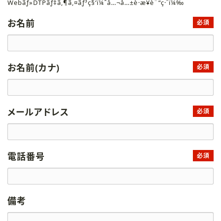
Webãƒ»DTPãƒ‡ã‚¶ã‚¤ãƒ³ç§‘ï¼ˆå…¬å…±è·æ¥­è¨“ç·´ï¼‰
お名前
必須
お名前(カナ)
必須
メールアドレス
必須
電話番号
必須
備考