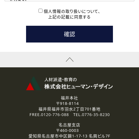
( 2 ) 派遣登録を希望される皆様
本登録に関するご連絡および本登録時の参考情報として利
個人情報の取り扱いについて、
用いたします。
上記の記載に同意する
なお、ご連絡手段は、電話・Ｅメールのいずれかの方法とい
たします。
( 3 ) スタッフ派遣を検討されている企業の皆様
お問い合わせの内容に回答するために利用いたします。
なお、ご連絡手段は、電話・Ｅメールのいずれかの方法とい
たします。
( 4 ) LEC福井南校「提携校］での講座受講を検討されている皆
様
資料送付、受講相談に関するご連絡のために利用いたしま
す。
その他、お問い合わせの内容に回答するために利用いたし
ます。
なお、ご連絡手段は、電話・Ｅメールのいずれかの方法とい
たします。
福井本社
〒918-8114
2.個人情報の第三者提供
福井県福井市羽水2丁目701番地
ご提供いただいた個人情報は、法令等の規定に従う場合を除き、
FREE.
0120-776-088
TEL.
0776-35-8230
ご本人の同意を得ずに第三者に提供することはありません。
名古屋支店
〒460-0003
3.個人情報の取り扱いの委託
愛知県名古屋市中区錦1-17-13 名興ビル7F
弊社の定める個人情報保護の評価基準を満たした委託先に、個