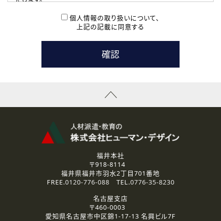
( 2 ) 派遣登録を希望される皆様
本登録に関するご連絡および本登録時の参考情報として利
個人情報の取り扱いについて、
用いたします。
上記の記載に同意する
なお、ご連絡手段は、電話・Ｅメールのいずれかの方法とい
たします。
( 3 ) スタッフ派遣を検討されている企業の皆様
お問い合わせの内容に回答するために利用いたします。
なお、ご連絡手段は、電話・Ｅメールのいずれかの方法とい
たします。
( 4 ) LEC福井南校「提携校］での講座受講を検討されている皆
様
資料送付、受講相談に関するご連絡のために利用いたしま
す。
その他、お問い合わせの内容に回答するために利用いたし
ます。
なお、ご連絡手段は、電話・Ｅメールのいずれかの方法とい
たします。
福井本社
〒918-8114
2.個人情報の第三者提供
福井県福井市羽水2丁目701番地
ご提供いただいた個人情報は、法令等の規定に従う場合を除き、
FREE.
0120-776-088
TEL.
0776-35-8230
ご本人の同意を得ずに第三者に提供することはありません。
名古屋支店
〒460-0003
3.個人情報の取り扱いの委託
愛知県名古屋市中区錦1-17-13 名興ビル7F
弊社の定める個人情報保護の評価基準を満たした委託先に、個