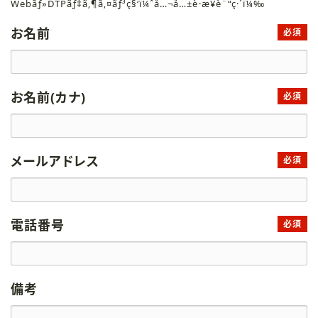
Webãƒ»DTPãƒ‡ã‚¶ã‚¤ãƒ³ç§‘ï¼ˆå…¬å…±è·æ¥­è¨“ç·´ï¼‰
お名前
必須
お名前(カナ)
必須
メールアドレス
必須
電話番号
必須
備考