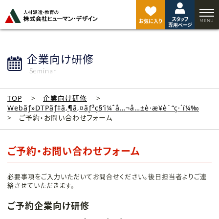
ペ
ー
スタッフ
ジ
お気に入り
専用ページ
ト
ッ
プ
企業向け研修
へ
Seminar
TOP
企業向け研修
Webãƒ»DTPãƒ‡ã‚¶ã‚¤ãƒ³ç§‘ï¼ˆå…¬å…±è·æ¥­è¨“ç·´ï¼‰
ご予約・お問い合わせフォーム
ご予約・お問い合わせフォーム
必要事項をご入力いただいてお問合せください。後日担当者よりご連
絡させていただきます。
ご予約企業向け研修