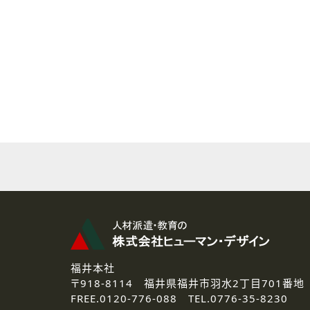
( 2 ) 派遣登録を希望される皆様
本登録に関するご連絡および本
なお、ご連絡手段は、電話・Ｅ
( 3 ) スタッフ派遣を検討され
お問い合わせの内容に回答す
なお、ご連絡手段は、電話・Ｅ
( 4 ) LEC福井南校「提携校
資料送付、受講相談に関するご
その他、お問い合わせの内容に
なお、ご連絡手段は、電話・Ｅ
2.個人情報の第三者提供
ご提供いただいた個人情報は、法
3.個人情報の取り扱いの委託
弊社の定める個人情報保護の評
福井本社
4.個人情報の開示等について
〒918-8114
福井県福井市羽水2丁目701番地
ご提供いただいた個人情報の開示
FREE.
0120-776-088 TEL.
0776-35-8230