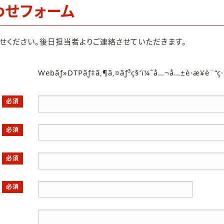
わせフォーム
せください。後日担当者よりご連絡させていただきます。
Webãƒ»DTPãƒ‡ã‚¶ã‚¤ãƒ³ç§‘ï¼ˆå…¬å…±è·æ¥­è¨“ç
必須
必須
必須
必須