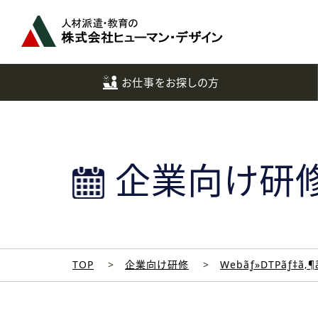
ペ
ー
ジ
ト
ッ
お仕事をお探しの方
プ
へ
企業向け研
TOP
企業向け研修
Webãƒ»DTPãƒ‡ã‚¶ã