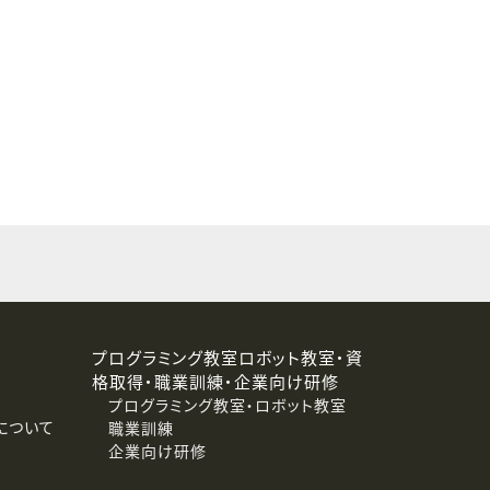
することはありません。
プログラミング教室ロボット教室・資
格取得・職業訓練・企業向け研修
プログラミング教室・ロボット教室
について
職業訓練
企業向け研修
消去および第三者への提供停止）