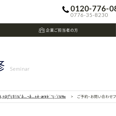
0120-776-0
0776-35-8230
企業ご担当者の方
修
Seminar
‚¤ãƒ³ç§‘ï¼ˆå…¬å…±è·æ¥­è¨“ç·´ï¼‰
ご予約・お問い合わせ