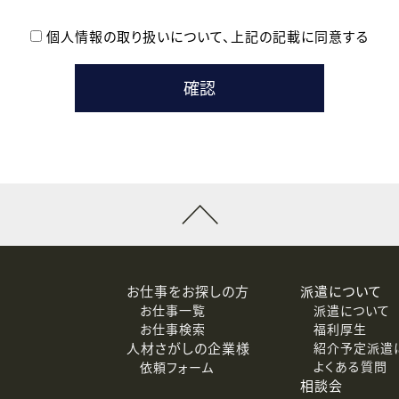
個人情報の取り扱いについて、
上記の記載に同意する
登録時の参考情報として利用いたします。
メールのいずれかの方法といたします。
ている企業の皆様
るために利用いたします。
メールのいずれかの方法といたします。
］での講座受講を検討されている皆様
連絡のために利用いたします。
回答するために利用いたします。
メールのいずれかの方法といたします。
令等の規定に従う場合を除き、ご本人の同意を得ずに第三者に提供
お仕事をお探しの方
派遣について
お仕事一覧
派遣について
価基準を満たした委託先に、個人情報を委託する場合があります。
お仕事検索
福利厚生
人材さがしの企業様
紹介予定派遣
よくある質問
依頼フォーム
等（利用目的の通知、開示、訂正、追加または削除、利用の停止、
相談会