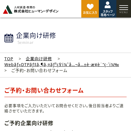
ペ
ー
スタッフ
ジ
お気に入り
専用ページ
ト
ッ
プ
企業向け研修
へ
Seminar
TOP
企業向け研修
Webãƒ»DTPãƒ‡ã‚¶ã‚¤ãƒ³ç§‘ï¼ˆå…¬å…±è·æ¥­è¨“ç·´ï¼‰
ご予約・お問い合わせフォーム
ご予約・お問い合わせフォーム
必要事項をご入力いただいてお問合せください。後日担当者よりご連
絡させていただきます。
ご予約企業向け研修