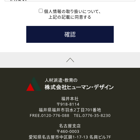
( 2 ) 派遣登録を希望される皆様
本登録に関するご連絡および本登録時の参考情報として利
個人情報の取り扱いについて、
用いたします。
上記の記載に同意する
なお、ご連絡手段は、電話・Ｅメールのいずれかの方法とい
たします。
( 3 ) スタッフ派遣を検討されている企業の皆様
お問い合わせの内容に回答するために利用いたします。
なお、ご連絡手段は、電話・Ｅメールのいずれかの方法とい
たします。
( 4 ) LEC福井南校「提携校］での講座受講を検討されている皆
様
資料送付、受講相談に関するご連絡のために利用いたしま
す。
その他、お問い合わせの内容に回答するために利用いたし
ます。
なお、ご連絡手段は、電話・Ｅメールのいずれかの方法とい
たします。
福井本社
〒918-8114
2.個人情報の第三者提供
福井県福井市羽水2丁目701番地
ご提供いただいた個人情報は、法令等の規定に従う場合を除き、
FREE.
0120-776-088
TEL.
0776-35-8230
ご本人の同意を得ずに第三者に提供することはありません。
名古屋支店
〒460-0003
3.個人情報の取り扱いの委託
愛知県名古屋市中区錦1-17-13 名興ビル7F
弊社の定める個人情報保護の評価基準を満たした委託先に、個