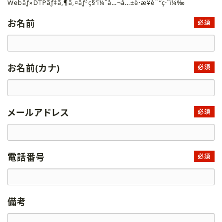
Webãƒ»DTPãƒ‡ã‚¶ã‚¤ãƒ³ç§‘ï¼ˆå…¬å…±è·æ¥­è¨“ç·´ï¼‰
お名前
必須
お名前(カナ)
必須
メールアドレス
必須
電話番号
必須
備考