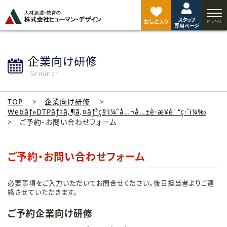
ペ
ー
スタッフ
ジ
お気に入り
専用ページ
ト
ッ
プ
企業向け研修
へ
Seminar
TOP
企業向け研修
Webãƒ»DTPãƒ‡ã‚¶ã‚¤ãƒ³ç§‘ï¼ˆå…¬å…±è·æ¥­è¨“ç·´ï¼‰
ご予約・お問い合わせフォーム
ご予約・お問い合わせフォーム
必要事項をご入力いただいてお問合せください。後日担当者よりご連
絡させていただきます。
ご予約企業向け研修