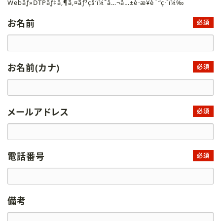
Webãƒ»DTPãƒ‡ã‚¶ã‚¤ãƒ³ç§‘ï¼ˆå…¬å…±è·æ¥­è¨“ç·´ï¼‰
お名前
必須
お名前(カナ)
必須
メールアドレス
必須
電話番号
必須
備考