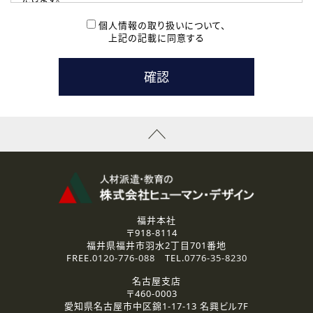
( 2 ) 派遣登録を希望される皆様
本登録に関するご連絡および本登録時の参考情報として利
個人情報の取り扱いについて、
用いたします。
上記の記載に同意する
なお、ご連絡手段は、電話・Ｅメールのいずれかの方法とい
たします。
( 3 ) スタッフ派遣を検討されている企業の皆様
お問い合わせの内容に回答するために利用いたします。
なお、ご連絡手段は、電話・Ｅメールのいずれかの方法とい
たします。
( 4 ) LEC福井南校「提携校］での講座受講を検討されている皆
様
資料送付、受講相談に関するご連絡のために利用いたしま
す。
その他、お問い合わせの内容に回答するために利用いたし
ます。
なお、ご連絡手段は、電話・Ｅメールのいずれかの方法とい
たします。
福井本社
〒918-8114
2.個人情報の第三者提供
福井県福井市羽水2丁目701番地
ご提供いただいた個人情報は、法令等の規定に従う場合を除き、
FREE.
0120-776-088
TEL.
0776-35-8230
ご本人の同意を得ずに第三者に提供することはありません。
名古屋支店
〒460-0003
3.個人情報の取り扱いの委託
愛知県名古屋市中区錦1-17-13 名興ビル7F
弊社の定める個人情報保護の評価基準を満たした委託先に、個