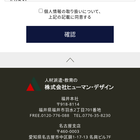
( 2 ) 派遣登録を希望される皆様
本登録に関するご連絡および本登録時の参考情報として利
個人情報の取り扱いについて、
用いたします。
上記の記載に同意する
なお、ご連絡手段は、電話・Ｅメールのいずれかの方法とい
たします。
( 3 ) スタッフ派遣を検討されている企業の皆様
お問い合わせの内容に回答するために利用いたします。
なお、ご連絡手段は、電話・Ｅメールのいずれかの方法とい
たします。
( 4 ) LEC福井南校「提携校］での講座受講を検討されている皆
様
資料送付、受講相談に関するご連絡のために利用いたしま
す。
その他、お問い合わせの内容に回答するために利用いたし
ます。
なお、ご連絡手段は、電話・Ｅメールのいずれかの方法とい
たします。
福井本社
〒918-8114
2.個人情報の第三者提供
福井県福井市羽水2丁目701番地
ご提供いただいた個人情報は、法令等の規定に従う場合を除き、
FREE.
0120-776-088
TEL.
0776-35-8230
ご本人の同意を得ずに第三者に提供することはありません。
名古屋支店
〒460-0003
3.個人情報の取り扱いの委託
愛知県名古屋市中区錦1-17-13 名興ビル7F
弊社の定める個人情報保護の評価基準を満たした委託先に、個