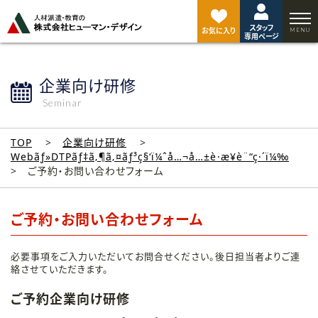
ペ
ー
スタッフ
ジ
お気に入り
専用ページ
ト
ッ
プ
企業向け研修
へ
Seminar
TOP
企業向け研修
Webãƒ»DTPãƒ‡ã‚¶ã‚¤ãƒ³ç§‘ï¼ˆå…¬å…±è·æ¥­è¨“ç·´ï¼‰
ご予約・お問い合わせフォーム
ご予約・お問い合わせフォーム
必要事項をご入力いただいてお問合せください。後日担当者よりご連
絡させていただきます。
ご予約企業向け研修