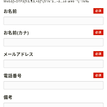
Webãƒ»DTPãƒ‡ã‚¶ã‚¤ãƒ³ç§‘ï¼ˆå…¬å…±è·æ¥­è¨“ç·´ï¼‰
お名前
必須
お名前(カナ)
必須
メールアドレス
必須
電話番号
必須
備考