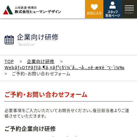
ペ
ー
スタッフ
ジ
お気に入り
専用ページ
ト
ッ
プ
企業向け研修
へ
Seminar
TOP
企業向け研修
Webãƒ»DTPãƒ‡ã‚¶ã‚¤ãƒ³ç§‘ï¼ˆå…¬å…±è·æ¥­è¨“ç·´ï¼‰
ご予約・お問い合わせフォーム
ご予約・お問い合わせフォーム
必要事項をご入力いただいてお問合せください。後日担当者よりご連
絡させていただきます。
ご予約企業向け研修