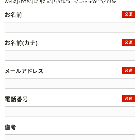
Webãƒ»DTPãƒ‡ã‚¶ã‚¤ãƒ³ç§‘ï¼ˆå…¬å…±è·æ¥­è¨“ç·´ï¼‰
お名前
必須
お名前(カナ)
必須
メールアドレス
必須
電話番号
必須
備考