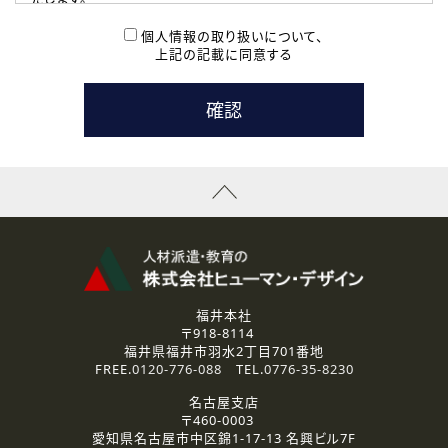
( 2 ) 派遣登録を希望される皆様
本登録に関するご連絡および本登録時の参考情報として利
個人情報の取り扱いについて、
用いたします。
上記の記載に同意する
なお、ご連絡手段は、電話・Ｅメールのいずれかの方法とい
たします。
( 3 ) スタッフ派遣を検討されている企業の皆様
お問い合わせの内容に回答するために利用いたします。
なお、ご連絡手段は、電話・Ｅメールのいずれかの方法とい
たします。
( 4 ) LEC福井南校「提携校］での講座受講を検討されている皆
様
資料送付、受講相談に関するご連絡のために利用いたしま
す。
その他、お問い合わせの内容に回答するために利用いたし
ます。
なお、ご連絡手段は、電話・Ｅメールのいずれかの方法とい
たします。
福井本社
〒918-8114
2.個人情報の第三者提供
福井県福井市羽水2丁目701番地
ご提供いただいた個人情報は、法令等の規定に従う場合を除き、
FREE.
0120-776-088
TEL.
0776-35-8230
ご本人の同意を得ずに第三者に提供することはありません。
名古屋支店
〒460-0003
3.個人情報の取り扱いの委託
愛知県名古屋市中区錦1-17-13 名興ビル7F
弊社の定める個人情報保護の評価基準を満たした委託先に、個