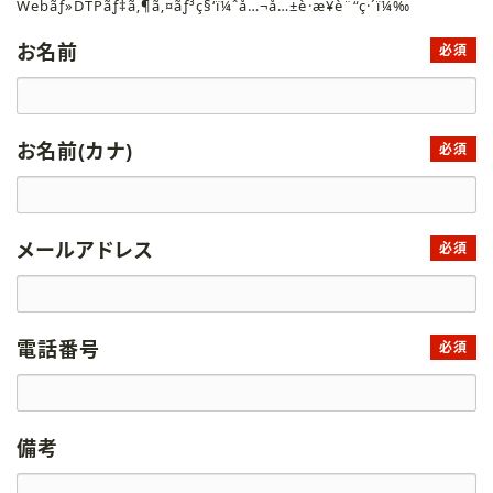
Webãƒ»DTPãƒ‡ã‚¶ã‚¤ãƒ³ç§‘ï¼ˆå…¬å…±è·æ¥­è¨“ç·´ï¼‰
お名前
必須
お名前(カナ)
必須
メールアドレス
必須
電話番号
必須
備考