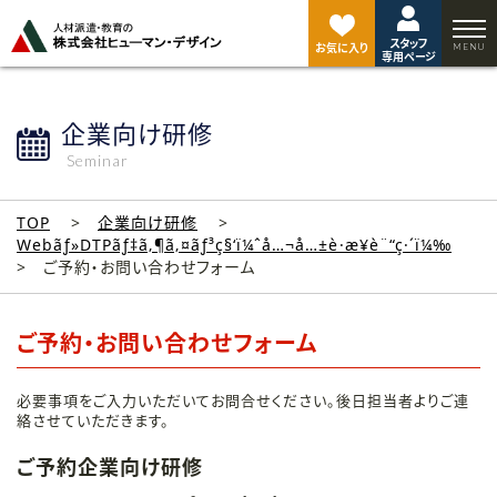
ペ
ー
スタッフ
ジ
お気に入り
専用ページ
ト
ッ
プ
企業向け研修
へ
Seminar
TOP
企業向け研修
Webãƒ»DTPãƒ‡ã‚¶ã‚¤ãƒ³ç§‘ï¼ˆå…¬å…±è·æ¥­è¨“ç·´ï¼‰
ご予約・お問い合わせフォーム
ご予約・お問い合わせフォーム
必要事項をご入力いただいてお問合せください。後日担当者よりご連
絡させていただきます。
ご予約企業向け研修