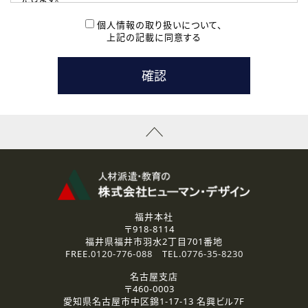
( 2 ) 派遣登録を希望される皆様
本登録に関するご連絡および本登録時の参考情報として利
個人情報の取り扱いについて、
用いたします。
上記の記載に同意する
なお、ご連絡手段は、電話・Ｅメールのいずれかの方法とい
たします。
( 3 ) スタッフ派遣を検討されている企業の皆様
お問い合わせの内容に回答するために利用いたします。
なお、ご連絡手段は、電話・Ｅメールのいずれかの方法とい
たします。
( 4 ) LEC福井南校「提携校］での講座受講を検討されている皆
様
資料送付、受講相談に関するご連絡のために利用いたしま
す。
その他、お問い合わせの内容に回答するために利用いたし
ます。
なお、ご連絡手段は、電話・Ｅメールのいずれかの方法とい
たします。
福井本社
〒918-8114
2.個人情報の第三者提供
福井県福井市羽水2丁目701番地
ご提供いただいた個人情報は、法令等の規定に従う場合を除き、
FREE.
0120-776-088
TEL.
0776-35-8230
ご本人の同意を得ずに第三者に提供することはありません。
名古屋支店
〒460-0003
3.個人情報の取り扱いの委託
愛知県名古屋市中区錦1-17-13 名興ビル7F
弊社の定める個人情報保護の評価基準を満たした委託先に、個