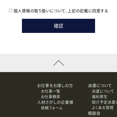
個人情報の取り扱いについて、
上記の記載に同意する
登録時の参考情報として利用いたします。
メールのいずれかの方法といたします。
ている企業の皆様
るために利用いたします。
メールのいずれかの方法といたします。
］での講座受講を検討されている皆様
連絡のために利用いたします。
回答するために利用いたします。
メールのいずれかの方法といたします。
令等の規定に従う場合を除き、ご本人の同意を得ずに第三者に提供
お仕事をお探しの方
派遣について
お仕事一覧
派遣について
価基準を満たした委託先に、個人情報を委託する場合があります。
お仕事検索
福利厚生
人材さがしの企業様
紹介予定派遣
よくある質問
依頼フォーム
等（利用目的の通知、開示、訂正、追加または削除、利用の停止、
相談会