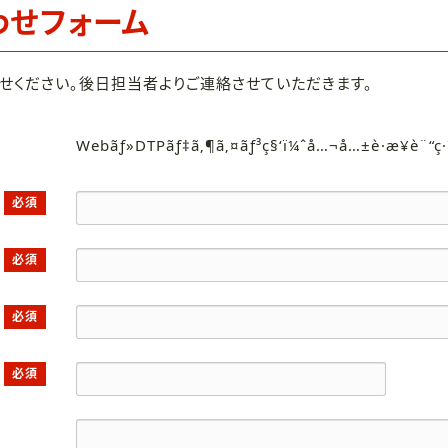
わせフォーム
せください。後日担当者よりご連絡させていただきます。
Webãƒ»DTPãƒ‡ã‚¶ã‚¤ãƒ³ç§‘ï¼ˆå…¬å…±è·æ¥­è¨“ç
必須
必須
必須
必須