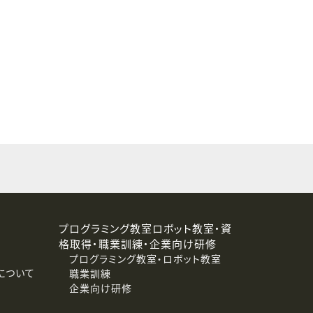
することはありません。
プログラミング教室ロボット教室・資
格取得・職業訓練・企業向け研修
プログラミング教室・ロボット教室
について
職業訓練
企業向け研修
消去および第三者への提供停止）