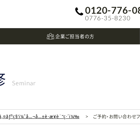
0120-776-0
0776-35-8230
企業ご担当者の方
修
Seminar
‚¤ãƒ³ç§‘ï¼ˆå…¬å…±è·æ¥­è¨“ç·´ï¼‰
ご予約・お問い合わせ