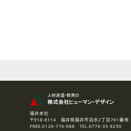
( 2 ) 派遣登録を希望される皆様
本登録に関するご連絡および本
なお、ご連絡手段は、電話・Ｅ
( 3 ) スタッフ派遣を検討され
お問い合わせの内容に回答す
なお、ご連絡手段は、電話・Ｅ
( 4 ) LEC福井南校「提携校
資料送付、受講相談に関するご
その他、お問い合わせの内容に
なお、ご連絡手段は、電話・Ｅ
2.個人情報の第三者提供
ご提供いただいた個人情報は、法
3.個人情報の取り扱いの委託
弊社の定める個人情報保護の評
福井本社
4.個人情報の開示等について
〒918-8114
福井県福井市羽水2丁目701番地
ご提供いただいた個人情報の開示
FREE.
0120-776-088 TEL.
0776-35-8230