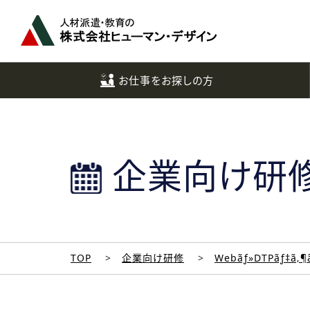
ペ
ー
ジ
ト
ッ
お仕事をお探しの方
プ
へ
企業向け研
TOP
企業向け研修
Webãƒ»DTPãƒ‡ã‚¶ã