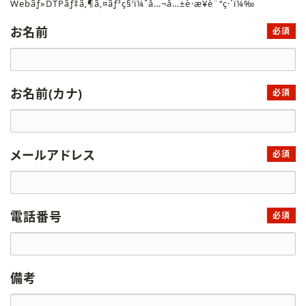
Webãƒ»DTPãƒ‡ã‚¶ã‚¤ãƒ³ç§‘ï¼ˆå…¬å…±è·æ¥­è¨“ç·´ï¼‰
お名前
必須
お名前(カナ)
必須
メールアドレス
必須
電話番号
必須
備考