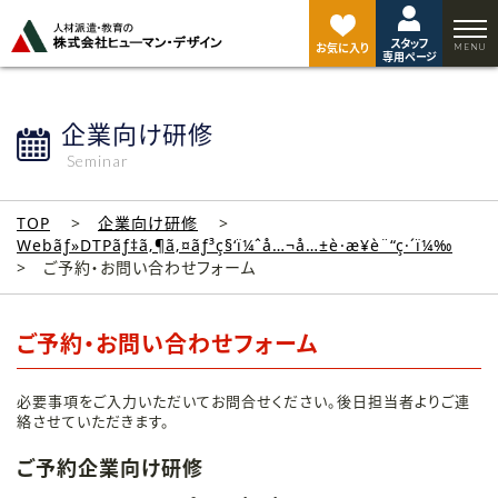
ペ
ー
スタッフ
ジ
お気に入り
専用ページ
ト
ッ
プ
企業向け研修
へ
Seminar
TOP
企業向け研修
Webãƒ»DTPãƒ‡ã‚¶ã‚¤ãƒ³ç§‘ï¼ˆå…¬å…±è·æ¥­è¨“ç·´ï¼‰
ご予約・お問い合わせフォーム
ご予約・お問い合わせフォーム
必要事項をご入力いただいてお問合せください。後日担当者よりご連
絡させていただきます。
ご予約企業向け研修