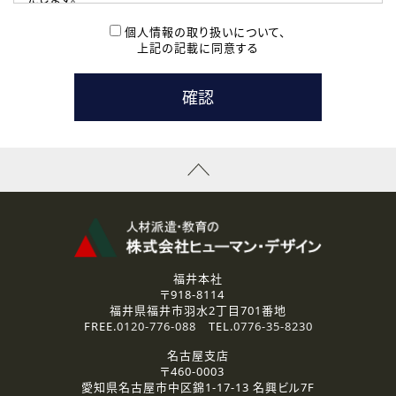
( 2 ) 派遣登録を希望される皆様
本登録に関するご連絡および本登録時の参考情報として利
個人情報の取り扱いについて、
用いたします。
上記の記載に同意する
なお、ご連絡手段は、電話・Ｅメールのいずれかの方法とい
たします。
( 3 ) スタッフ派遣を検討されている企業の皆様
お問い合わせの内容に回答するために利用いたします。
なお、ご連絡手段は、電話・Ｅメールのいずれかの方法とい
たします。
( 4 ) LEC福井南校「提携校］での講座受講を検討されている皆
様
資料送付、受講相談に関するご連絡のために利用いたしま
す。
その他、お問い合わせの内容に回答するために利用いたし
ます。
なお、ご連絡手段は、電話・Ｅメールのいずれかの方法とい
たします。
福井本社
〒918-8114
2.個人情報の第三者提供
福井県福井市羽水2丁目701番地
ご提供いただいた個人情報は、法令等の規定に従う場合を除き、
FREE.
0120-776-088
TEL.
0776-35-8230
ご本人の同意を得ずに第三者に提供することはありません。
名古屋支店
〒460-0003
3.個人情報の取り扱いの委託
愛知県名古屋市中区錦1-17-13 名興ビル7F
弊社の定める個人情報保護の評価基準を満たした委託先に、個