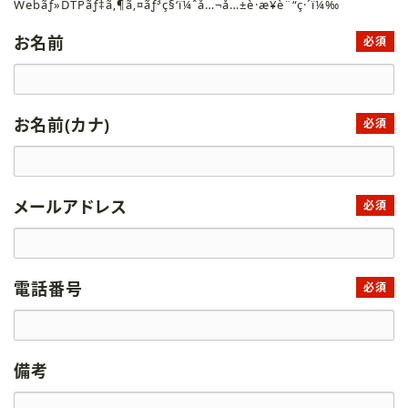
Webãƒ»DTPãƒ‡ã‚¶ã‚¤ãƒ³ç§‘ï¼ˆå…¬å…±è·æ¥­è¨“ç·´ï¼‰
お名前
必須
お名前(カナ)
必須
メールアドレス
必須
電話番号
必須
備考