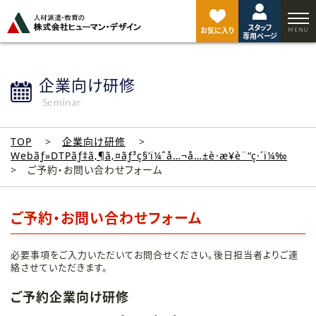
ペ
ー
スタッフ
ジ
お気に入り
専用ページ
ト
ッ
プ
企業向け研修
へ
Seminar
TOP
企業向け研修
Webãƒ»DTPãƒ‡ã‚¶ã‚¤ãƒ³ç§‘ï¼ˆå…¬å…±è·æ¥­è¨“ç·´ï¼‰
ご予約・お問い合わせフォーム
ご予約・お問い合わせフォーム
必要事項をご入力いただいてお問合せください。後日担当者よりご連
絡させていただきます。
ご予約企業向け研修