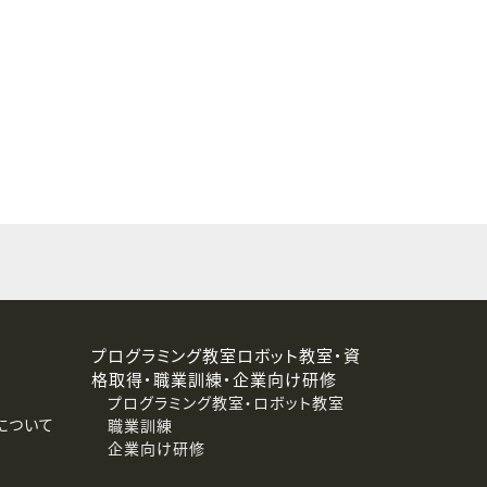
することはありません。
プログラミング教室ロボット教室・資
格取得・職業訓練・企業向け研修
プログラミング教室・ロボット教室
について
職業訓練
企業向け研修
消去および第三者への提供停止）