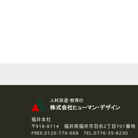
( 2 ) 派遣登録を希望される皆様
本登録に関するご連絡および本
なお、ご連絡手段は、電話・Ｅ
( 3 ) スタッフ派遣を検討され
お問い合わせの内容に回答す
なお、ご連絡手段は、電話・Ｅ
( 4 ) LEC福井南校「提携校
資料送付、受講相談に関するご
その他、お問い合わせの内容に
なお、ご連絡手段は、電話・Ｅ
2.個人情報の第三者提供
ご提供いただいた個人情報は、法
3.個人情報の取り扱いの委託
弊社の定める個人情報保護の評
福井本社
4.個人情報の開示等について
〒918-8114
福井県福井市羽水2丁目701番地
ご提供いただいた個人情報の開示
FREE.
0120-776-088 TEL.
0776-35-8230