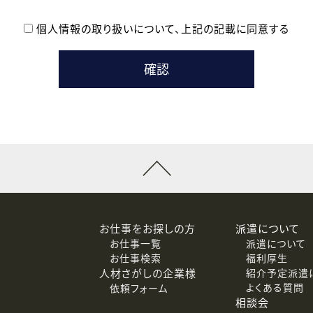
個人情報の取り扱いについて、
上記の記載に同意する
登録時の参考情報として利用いたします。
メールのいずれかの方法といたします。
ている企業の皆様
るために利用いたします。
メールのいずれかの方法といたします。
］での講座受講を検討されている皆様
連絡のために利用いたします。
回答するために利用いたします。
メールのいずれかの方法といたします。
令等の規定に従う場合を除き、ご本人の同意を得ずに第三者に提供
お仕事をお探しの方
派遣について
お仕事一覧
派遣について
価基準を満たした委託先に、個人情報を委託する場合があります。
お仕事検索
福利厚生
人材さがしの企業様
紹介予定派遣
よくある質問
依頼フォーム
等（利用目的の通知、開示、訂正、追加または削除、利用の停止、
相談会