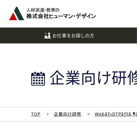
ペ
ー
ジ
ト
ッ
お仕事をお探しの方
プ
へ
企業向け研
TOP
企業向け研修
Webãƒ»DTPãƒ‡ã‚¶ã