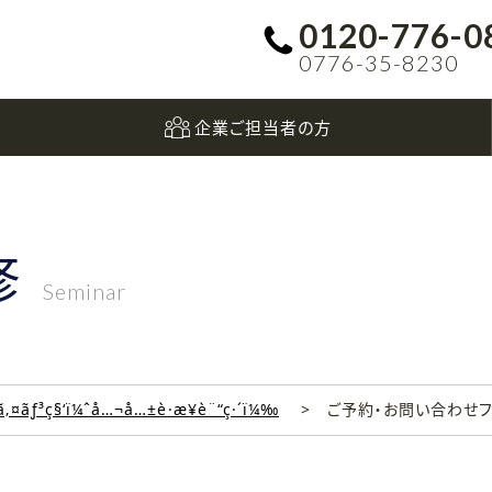
0120-776-0
0776-35-8230
企業ご担当者の方
修
Seminar
‚¤ãƒ³ç§‘ï¼ˆå…¬å…±è·æ¥­è¨“ç·´ï¼‰
ご予約・お問い合わせ