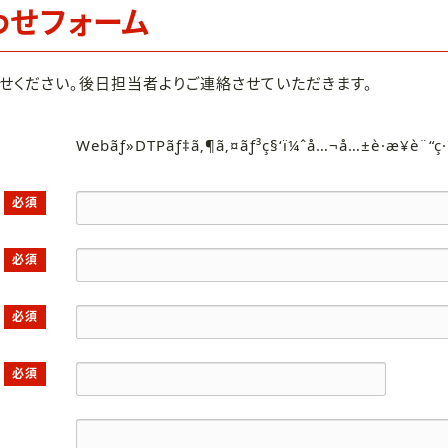
わせフォーム
せください。後日担当者よりご連絡させていただきます。
Webãƒ»DTPãƒ‡ã‚¶ã‚¤ãƒ³ç§‘ï¼ˆå…¬å…±è·æ¥­è¨“ç
必須
必須
必須
必須