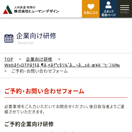
ペ
ー
スタッフ
ジ
お気に入り
専用ページ
ト
ッ
プ
企業向け研修
へ
Seminar
TOP
企業向け研修
Webãƒ»DTPãƒ‡ã‚¶ã‚¤ãƒ³ç§‘ï¼ˆå…¬å…±è·æ¥­è¨“ç·´ï¼‰
ご予約・お問い合わせフォーム
ご予約・お問い合わせフォーム
必要事項をご入力いただいてお問合せください。後日担当者よりご連
絡させていただきます。
ご予約企業向け研修