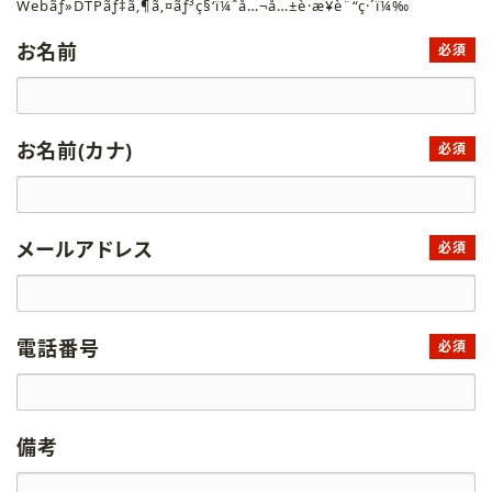
Webãƒ»DTPãƒ‡ã‚¶ã‚¤ãƒ³ç§‘ï¼ˆå…¬å…±è·æ¥­è¨“ç·´ï¼‰
お名前
必須
お名前(カナ)
必須
メールアドレス
必須
電話番号
必須
備考