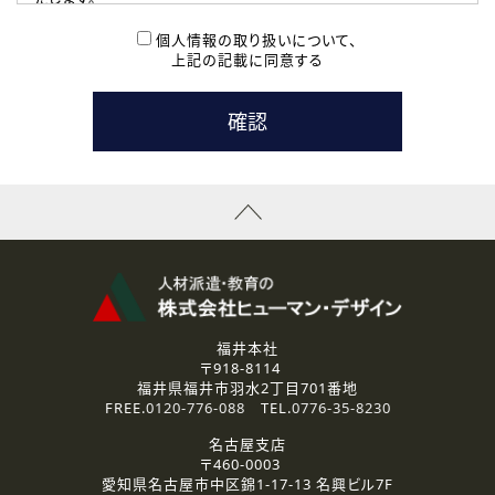
( 2 ) 派遣登録を希望される皆様
本登録に関するご連絡および本登録時の参考情報として利
個人情報の取り扱いについて、
用いたします。
上記の記載に同意する
なお、ご連絡手段は、電話・Ｅメールのいずれかの方法とい
たします。
( 3 ) スタッフ派遣を検討されている企業の皆様
お問い合わせの内容に回答するために利用いたします。
なお、ご連絡手段は、電話・Ｅメールのいずれかの方法とい
たします。
( 4 ) LEC福井南校「提携校］での講座受講を検討されている皆
様
資料送付、受講相談に関するご連絡のために利用いたしま
す。
その他、お問い合わせの内容に回答するために利用いたし
ます。
なお、ご連絡手段は、電話・Ｅメールのいずれかの方法とい
たします。
福井本社
〒918-8114
2.個人情報の第三者提供
福井県福井市羽水2丁目701番地
ご提供いただいた個人情報は、法令等の規定に従う場合を除き、
FREE.
0120-776-088
TEL.
0776-35-8230
ご本人の同意を得ずに第三者に提供することはありません。
名古屋支店
〒460-0003
3.個人情報の取り扱いの委託
愛知県名古屋市中区錦1-17-13 名興ビル7F
弊社の定める個人情報保護の評価基準を満たした委託先に、個