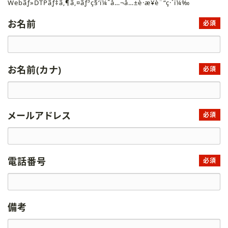
Webãƒ»DTPãƒ‡ã‚¶ã‚¤ãƒ³ç§‘ï¼ˆå…¬å…±è·æ¥­è¨“ç·´ï¼‰
お名前
必須
お名前(カナ)
必須
メールアドレス
必須
電話番号
必須
備考