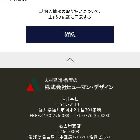
( 2 ) 派遣登録を希望される皆様
本登録に関するご連絡および本登録時の参考情報として利
個人情報の取り扱いについて、
用いたします。
上記の記載に同意する
なお、ご連絡手段は、電話・Ｅメールのいずれかの方法とい
たします。
( 3 ) スタッフ派遣を検討されている企業の皆様
お問い合わせの内容に回答するために利用いたします。
なお、ご連絡手段は、電話・Ｅメールのいずれかの方法とい
たします。
( 4 ) LEC福井南校「提携校］での講座受講を検討されている皆
様
資料送付、受講相談に関するご連絡のために利用いたしま
す。
その他、お問い合わせの内容に回答するために利用いたし
ます。
なお、ご連絡手段は、電話・Ｅメールのいずれかの方法とい
たします。
福井本社
〒918-8114
2.個人情報の第三者提供
福井県福井市羽水2丁目701番地
ご提供いただいた個人情報は、法令等の規定に従う場合を除き、
FREE.
0120-776-088
TEL.
0776-35-8230
ご本人の同意を得ずに第三者に提供することはありません。
名古屋支店
〒460-0003
3.個人情報の取り扱いの委託
愛知県名古屋市中区錦1-17-13 名興ビル7F
弊社の定める個人情報保護の評価基準を満たした委託先に、個