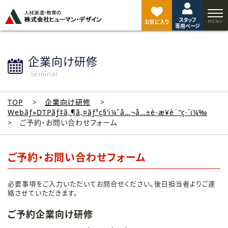
ペ
ー
スタッフ
ジ
お気に入り
専用ページ
ト
ッ
プ
企業向け研修
へ
Seminar
TOP
企業向け研修
Webãƒ»DTPãƒ‡ã‚¶ã‚¤ãƒ³ç§‘ï¼ˆå…¬å…±è·æ¥­è¨“ç·´ï¼‰
ご予約・お問い合わせフォーム
ご予約・お問い合わせフォーム
必要事項をご入力いただいてお問合せください。後日担当者よりご連
絡させていただきます。
ご予約企業向け研修