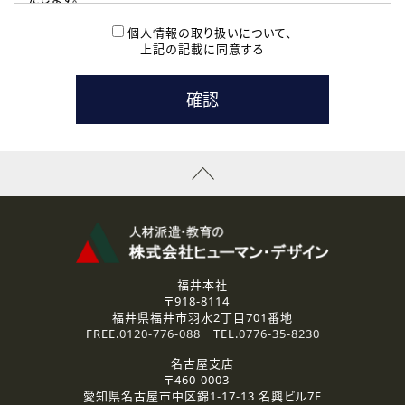
( 2 ) 派遣登録を希望される皆様
本登録に関するご連絡および本登録時の参考情報として利
個人情報の取り扱いについて、
用いたします。
上記の記載に同意する
なお、ご連絡手段は、電話・Ｅメールのいずれかの方法とい
たします。
( 3 ) スタッフ派遣を検討されている企業の皆様
お問い合わせの内容に回答するために利用いたします。
なお、ご連絡手段は、電話・Ｅメールのいずれかの方法とい
たします。
( 4 ) LEC福井南校「提携校］での講座受講を検討されている皆
様
資料送付、受講相談に関するご連絡のために利用いたしま
す。
その他、お問い合わせの内容に回答するために利用いたし
ます。
なお、ご連絡手段は、電話・Ｅメールのいずれかの方法とい
たします。
福井本社
〒918-8114
2.個人情報の第三者提供
福井県福井市羽水2丁目701番地
ご提供いただいた個人情報は、法令等の規定に従う場合を除き、
FREE.
0120-776-088
TEL.
0776-35-8230
ご本人の同意を得ずに第三者に提供することはありません。
名古屋支店
〒460-0003
3.個人情報の取り扱いの委託
愛知県名古屋市中区錦1-17-13 名興ビル7F
弊社の定める個人情報保護の評価基準を満たした委託先に、個