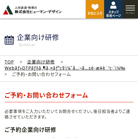
ペ
ー
スタッフ
ジ
お気に入り
専用ページ
ト
ッ
プ
企業向け研修
へ
Seminar
TOP
企業向け研修
Webãƒ»DTPãƒ‡ã‚¶ã‚¤ãƒ³ç§‘ï¼ˆå…¬å…±è·æ¥­è¨“ç·´ï¼‰
ご予約・お問い合わせフォーム
ご予約・お問い合わせフォーム
必要事項をご入力いただいてお問合せください。後日担当者よりご連
絡させていただきます。
ご予約企業向け研修