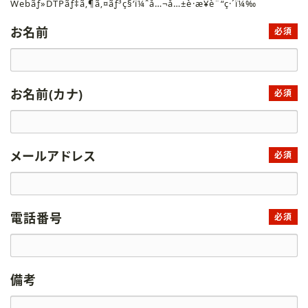
Webãƒ»DTPãƒ‡ã‚¶ã‚¤ãƒ³ç§‘ï¼ˆå…¬å…±è·æ¥­è¨“ç·´ï¼‰
お名前
必須
お名前(カナ)
必須
メールアドレス
必須
電話番号
必須
備考