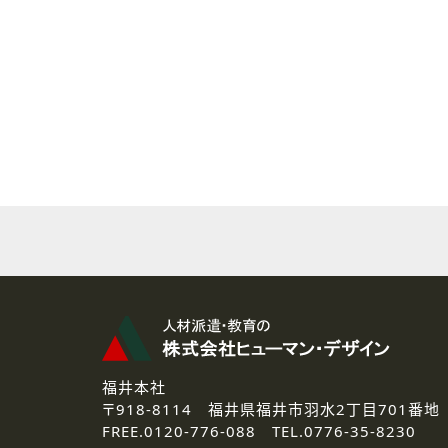
( 2 ) 派遣登録を希望される皆様
本登録に関するご連絡および本
なお、ご連絡手段は、電話・Ｅ
( 3 ) スタッフ派遣を検討され
お問い合わせの内容に回答す
なお、ご連絡手段は、電話・Ｅ
( 4 ) LEC福井南校「提携校
資料送付、受講相談に関するご
その他、お問い合わせの内容に
なお、ご連絡手段は、電話・Ｅ
2.個人情報の第三者提供
ご提供いただいた個人情報は、法
3.個人情報の取り扱いの委託
弊社の定める個人情報保護の評
福井本社
4.個人情報の開示等について
〒918-8114
福井県福井市羽水2丁目701番地
ご提供いただいた個人情報の開示
FREE.
0120-776-088 TEL.
0776-35-8230