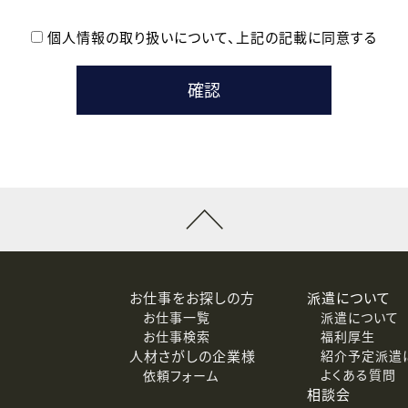
個人情報の取り扱いについて、
上記の記載に同意する
登録時の参考情報として利用いたします。
メールのいずれかの方法といたします。
ている企業の皆様
るために利用いたします。
メールのいずれかの方法といたします。
］での講座受講を検討されている皆様
連絡のために利用いたします。
回答するために利用いたします。
メールのいずれかの方法といたします。
令等の規定に従う場合を除き、ご本人の同意を得ずに第三者に提供
お仕事をお探しの方
派遣について
お仕事一覧
派遣について
価基準を満たした委託先に、個人情報を委託する場合があります。
お仕事検索
福利厚生
人材さがしの企業様
紹介予定派遣
よくある質問
依頼フォーム
等（利用目的の通知、開示、訂正、追加または削除、利用の停止、
相談会