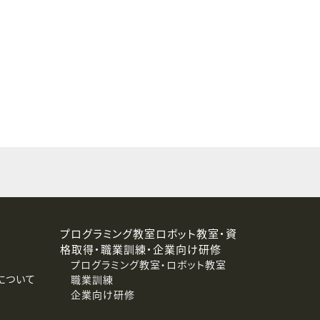
することはありません。
プログラミング教室ロボット教室・資
格取得・職業訓練・企業向け研修
プログラミング教室・ロボット教室
について
職業訓練
企業向け研修
消去および第三者への提供停止）