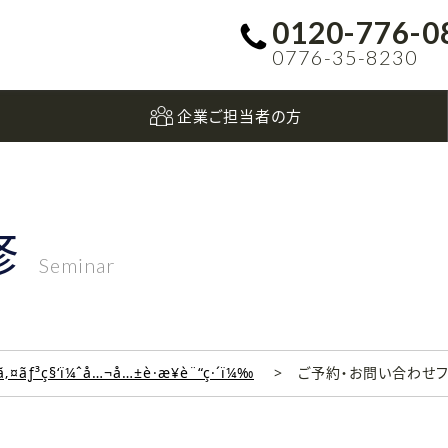
0120-776-0
0776-35-8230
企業ご担当者の方
修
Seminar
‚¤ãƒ³ç§‘ï¼ˆå…¬å…±è·æ¥­è¨“ç·´ï¼‰
ご予約・お問い合わせ