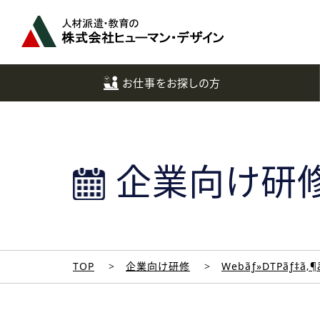
ペ
ー
ジ
ト
ッ
お仕事をお探しの方
プ
へ
企業向け研
TOP
企業向け研修
Webãƒ»DTPãƒ‡ã‚¶ã