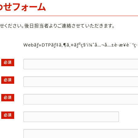
わせフォーム
せください。後日担当者よりご連絡させていただきます。
Webãƒ»DTPãƒ‡ã‚¶ã‚¤ãƒ³ç§‘ï¼ˆå…¬å…±è·æ¥­è¨“ç
必須
必須
必須
必須