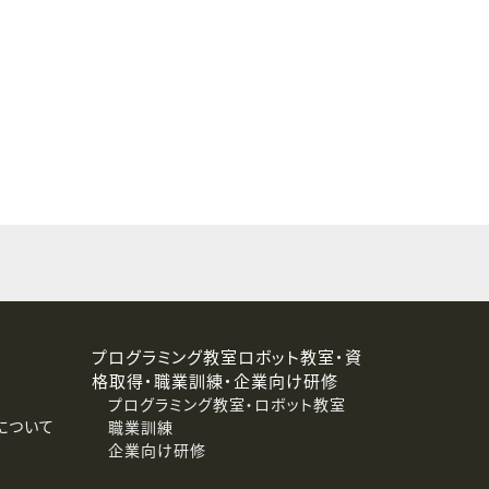
することはありません。
プログラミング教室ロボット教室・資
格取得・職業訓練・企業向け研修
プログラミング教室・ロボット教室
について
職業訓練
企業向け研修
消去および第三者への提供停止）