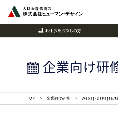
ペ
ー
ジ
ト
ッ
お仕事をお探しの方
プ
へ
企業向け研
TOP
企業向け研修
Webãƒ»DTPãƒ‡ã‚¶ã