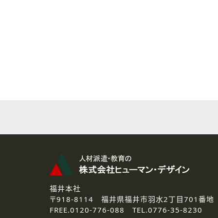
( 2 ) 派遣登録を希望される皆様
本登録に関するご連絡および本
なお、ご連絡手段は、電話・Ｅ
( 3 ) スタッフ派遣を検討され
お問い合わせの内容に回答す
なお、ご連絡手段は、電話・Ｅ
( 4 ) LEC福井南校「提携校
資料送付、受講相談に関するご
その他、お問い合わせの内容に
なお、ご連絡手段は、電話・Ｅ
2.個人情報の第三者提供
ご提供いただいた個人情報は、法
3.個人情報の取り扱いの委託
弊社の定める個人情報保護の評
福井本社
4.個人情報の開示等について
〒918-8114
福井県福井市羽水2丁目701番地
ご提供いただいた個人情報の開示
FREE.
0120-776-088 TEL.
0776-35-8230