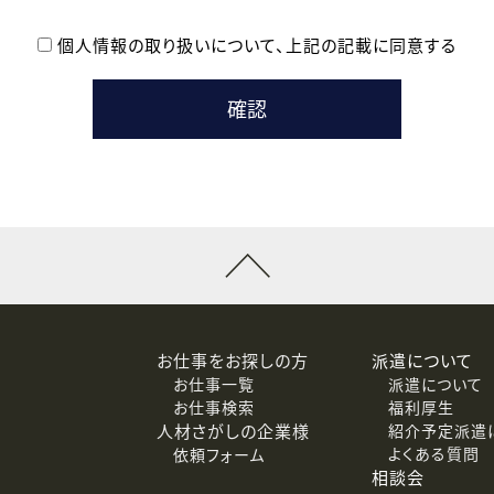
個人情報の取り扱いについて、
上記の記載に同意する
登録時の参考情報として利用いたします。
メールのいずれかの方法といたします。
ている企業の皆様
るために利用いたします。
メールのいずれかの方法といたします。
］での講座受講を検討されている皆様
連絡のために利用いたします。
回答するために利用いたします。
メールのいずれかの方法といたします。
令等の規定に従う場合を除き、ご本人の同意を得ずに第三者に提供
お仕事をお探しの方
派遣について
お仕事一覧
派遣について
価基準を満たした委託先に、個人情報を委託する場合があります。
お仕事検索
福利厚生
人材さがしの企業様
紹介予定派遣
よくある質問
依頼フォーム
等（利用目的の通知、開示、訂正、追加または削除、利用の停止、
相談会