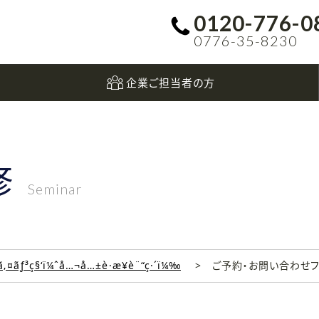
0120-776-0
0776-35-8230
企業ご担当者の方
修
Seminar
‚¤ãƒ³ç§‘ï¼ˆå…¬å…±è·æ¥­è¨“ç·´ï¼‰
ご予約・お問い合わせ