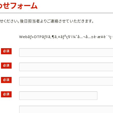
わせフォーム
せください。後日担当者よりご連絡させていただきます。
Webãƒ»DTPãƒ‡ã‚¶ã‚¤ãƒ³ç§‘ï¼ˆå…¬å…±è·æ¥­è¨“ç
必須
必須
必須
必須