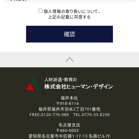
( 2 ) 派遣登録を希望される皆様
本登録に関するご連絡および本登録時の参考情報として利
個人情報の取り扱いについて、
用いたします。
上記の記載に同意する
なお、ご連絡手段は、電話・Ｅメールのいずれかの方法とい
たします。
( 3 ) スタッフ派遣を検討されている企業の皆様
お問い合わせの内容に回答するために利用いたします。
なお、ご連絡手段は、電話・Ｅメールのいずれかの方法とい
たします。
( 4 ) LEC福井南校「提携校］での講座受講を検討されている皆
様
資料送付、受講相談に関するご連絡のために利用いたしま
す。
その他、お問い合わせの内容に回答するために利用いたし
ます。
なお、ご連絡手段は、電話・Ｅメールのいずれかの方法とい
たします。
福井本社
〒918-8114
2.個人情報の第三者提供
福井県福井市羽水2丁目701番地
ご提供いただいた個人情報は、法令等の規定に従う場合を除き、
FREE.
0120-776-088
TEL.
0776-35-8230
ご本人の同意を得ずに第三者に提供することはありません。
名古屋支店
〒460-0003
3.個人情報の取り扱いの委託
愛知県名古屋市中区錦1-17-13 名興ビル7F
弊社の定める個人情報保護の評価基準を満たした委託先に、個