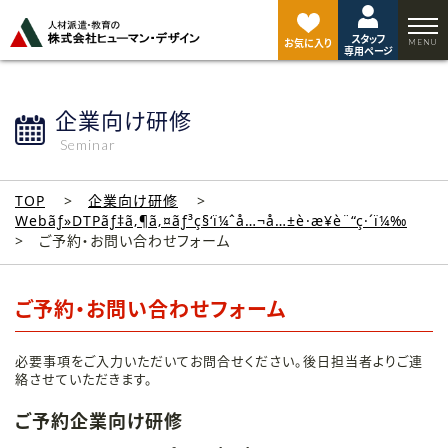
ペ
ー
スタッフ
ジ
お気に入り
専用ページ
ト
ッ
プ
企業向け研修
へ
Seminar
TOP
企業向け研修
Webãƒ»DTPãƒ‡ã‚¶ã‚¤ãƒ³ç§‘ï¼ˆå…¬å…±è·æ¥­è¨“ç·´ï¼‰
ご予約・お問い合わせフォーム
ご予約・お問い合わせフォーム
必要事項をご入力いただいてお問合せください。後日担当者よりご連
絡させていただきます。
ご予約企業向け研修