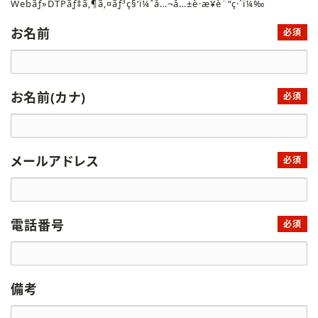
Webãƒ»DTPãƒ‡ã‚¶ã‚¤ãƒ³ç§‘ï¼ˆå…¬å…±è·æ¥­è¨“ç·´ï¼‰
お名前
必須
お名前(カナ)
必須
メールアドレス
必須
電話番号
必須
備考