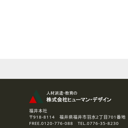
( 2 ) 派遣登録を希望される皆様
本登録に関するご連絡および本
なお、ご連絡手段は、電話・Ｅ
( 3 ) スタッフ派遣を検討され
お問い合わせの内容に回答す
なお、ご連絡手段は、電話・Ｅ
( 4 ) LEC福井南校「提携校
資料送付、受講相談に関するご
その他、お問い合わせの内容に
なお、ご連絡手段は、電話・Ｅ
2.個人情報の第三者提供
ご提供いただいた個人情報は、法
3.個人情報の取り扱いの委託
弊社の定める個人情報保護の評
福井本社
4.個人情報の開示等について
〒918-8114
福井県福井市羽水2丁目701番地
ご提供いただいた個人情報の開示
FREE.
0120-776-088 TEL.
0776-35-8230