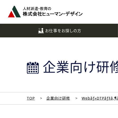
ペ
ー
ジ
ト
ッ
お仕事をお探しの方
プ
へ
企業向け研
TOP
企業向け研修
Webãƒ»DTPãƒ‡ã‚¶ã