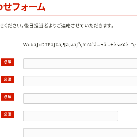
わせフォーム
せください。後日担当者よりご連絡させていただきます。
Webãƒ»DTPãƒ‡ã‚¶ã‚¤ãƒ³ç§‘ï¼ˆå…¬å…±è·æ¥­è¨“ç
必須
必須
必須
必須