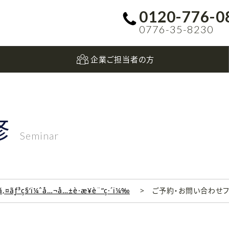
0120-776-0
0776-35-8230
企業ご担当者の方
修
Seminar
‚¤ãƒ³ç§‘ï¼ˆå…¬å…±è·æ¥­è¨“ç·´ï¼‰
ご予約・お問い合わせ