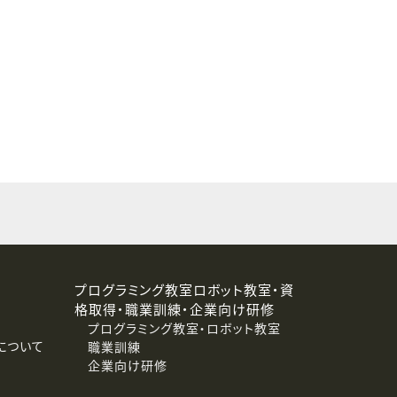
することはありません。
プログラミング教室ロボット教室・資
格取得・職業訓練・企業向け研修
プログラミング教室・ロボット教室
について
職業訓練
企業向け研修
消去および第三者への提供停止）