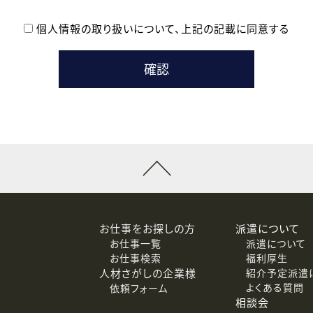
個人情報の取り扱いについて、
上記の記載に同意する
登録時の参考情報として利用いたします。
メールのいずれかの方法といたします。
ている企業の皆様
るために利用いたします。
メールのいずれかの方法といたします。
］での講座受講を検討されている皆様
連絡のために利用いたします。
回答するために利用いたします。
メールのいずれかの方法といたします。
令等の規定に従う場合を除き、ご本人の同意を得ずに第三者に提供
お仕事をお探しの方
派遣について
お仕事一覧
派遣について
価基準を満たした委託先に、個人情報を委託する場合があります。
お仕事検索
福利厚生
人材さがしの企業様
紹介予定派遣
よくある質問
依頼フォーム
等（利用目的の通知、開示、訂正、追加または削除、利用の停止、
相談会