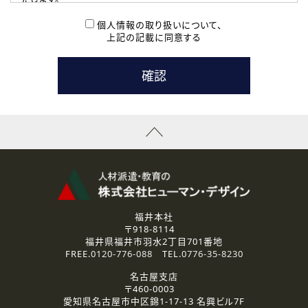
( 2 ) 派遣登録を希望される皆様
本登録に関するご連絡および本登録時の参考情報として利
個人情報の取り扱いについて、
用いたします。
上記の記載に同意する
なお、ご連絡手段は、電話・Ｅメールのいずれかの方法とい
たします。
( 3 ) スタッフ派遣を検討されている企業の皆様
お問い合わせの内容に回答するために利用いたします。
なお、ご連絡手段は、電話・Ｅメールのいずれかの方法とい
たします。
( 4 ) LEC福井南校「提携校］での講座受講を検討されている皆
様
資料送付、受講相談に関するご連絡のために利用いたしま
す。
その他、お問い合わせの内容に回答するために利用いたし
ます。
なお、ご連絡手段は、電話・Ｅメールのいずれかの方法とい
たします。
福井本社
〒918-8114
2.個人情報の第三者提供
福井県福井市羽水2丁目701番地
ご提供いただいた個人情報は、法令等の規定に従う場合を除き、
FREE.
0120-776-088
TEL.
0776-35-8230
ご本人の同意を得ずに第三者に提供することはありません。
名古屋支店
〒460-0003
3.個人情報の取り扱いの委託
愛知県名古屋市中区錦1-17-13 名興ビル7F
弊社の定める個人情報保護の評価基準を満たした委託先に、個