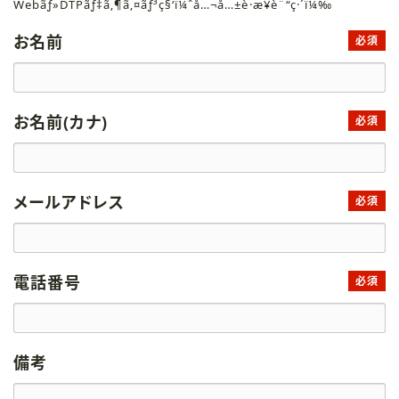
Webãƒ»DTPãƒ‡ã‚¶ã‚¤ãƒ³ç§‘ï¼ˆå…¬å…±è·æ¥­è¨“ç·´ï¼‰
お名前
必須
お名前(カナ)
必須
メールアドレス
必須
電話番号
必須
備考