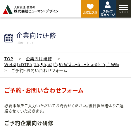
ペ
ー
スタッフ
ジ
お気に入り
専用ページ
ト
ッ
プ
企業向け研修
へ
Seminar
TOP
企業向け研修
Webãƒ»DTPãƒ‡ã‚¶ã‚¤ãƒ³ç§‘ï¼ˆå…¬å…±è·æ¥­è¨“ç·´ï¼‰
ご予約・お問い合わせフォーム
ご予約・お問い合わせフォーム
必要事項をご入力いただいてお問合せください。後日担当者よりご連
絡させていただきます。
ご予約企業向け研修