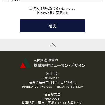
( 2 ) 派遣登録を希望される皆様
本登録に関するご連絡および本登録時の参考情報として利
個人情報の取り扱いについて、
用いたします。
上記の記載に同意する
なお、ご連絡手段は、電話・Ｅメールのいずれかの方法とい
たします。
( 3 ) スタッフ派遣を検討されている企業の皆様
お問い合わせの内容に回答するために利用いたします。
なお、ご連絡手段は、電話・Ｅメールのいずれかの方法とい
たします。
( 4 ) LEC福井南校「提携校］での講座受講を検討されている皆
様
資料送付、受講相談に関するご連絡のために利用いたしま
す。
その他、お問い合わせの内容に回答するために利用いたし
ます。
なお、ご連絡手段は、電話・Ｅメールのいずれかの方法とい
たします。
福井本社
〒918-8114
2.個人情報の第三者提供
福井県福井市羽水2丁目701番地
ご提供いただいた個人情報は、法令等の規定に従う場合を除き、
FREE.
0120-776-088
TEL.
0776-35-8230
ご本人の同意を得ずに第三者に提供することはありません。
名古屋支店
〒460-0003
3.個人情報の取り扱いの委託
愛知県名古屋市中区錦1-17-13 名興ビル7F
弊社の定める個人情報保護の評価基準を満たした委託先に、個