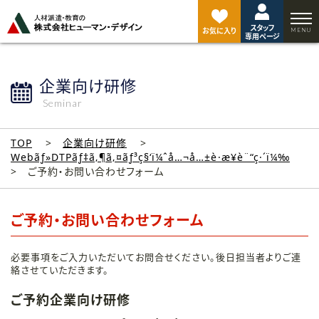
ペ
ー
スタッフ
ジ
お気に入り
専用ページ
ト
ッ
プ
企業向け研修
へ
Seminar
TOP
企業向け研修
Webãƒ»DTPãƒ‡ã‚¶ã‚¤ãƒ³ç§‘ï¼ˆå…¬å…±è·æ¥­è¨“ç·´ï¼‰
ご予約・お問い合わせフォーム
ご予約・お問い合わせフォーム
必要事項をご入力いただいてお問合せください。後日担当者よりご連
絡させていただきます。
ご予約企業向け研修