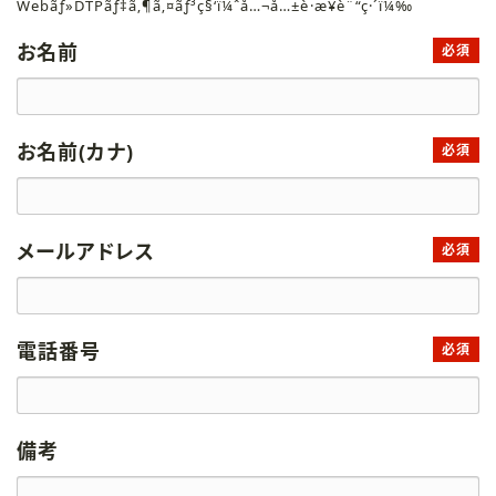
Webãƒ»DTPãƒ‡ã‚¶ã‚¤ãƒ³ç§‘ï¼ˆå…¬å…±è·æ¥­è¨“ç·´ï¼‰
お名前
必須
お名前(カナ)
必須
メールアドレス
必須
電話番号
必須
備考