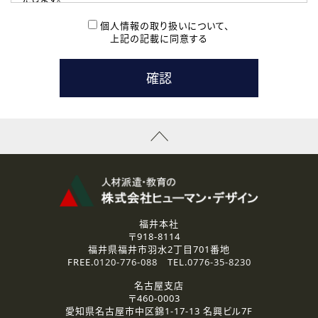
( 2 ) 派遣登録を希望される皆様
本登録に関するご連絡および本登録時の参考情報として利
個人情報の取り扱いについて、
用いたします。
上記の記載に同意する
なお、ご連絡手段は、電話・Ｅメールのいずれかの方法とい
たします。
( 3 ) スタッフ派遣を検討されている企業の皆様
お問い合わせの内容に回答するために利用いたします。
なお、ご連絡手段は、電話・Ｅメールのいずれかの方法とい
たします。
( 4 ) LEC福井南校「提携校］での講座受講を検討されている皆
様
資料送付、受講相談に関するご連絡のために利用いたしま
す。
その他、お問い合わせの内容に回答するために利用いたし
ます。
なお、ご連絡手段は、電話・Ｅメールのいずれかの方法とい
たします。
福井本社
〒918-8114
2.個人情報の第三者提供
福井県福井市羽水2丁目701番地
ご提供いただいた個人情報は、法令等の規定に従う場合を除き、
FREE.
0120-776-088
TEL.
0776-35-8230
ご本人の同意を得ずに第三者に提供することはありません。
名古屋支店
〒460-0003
3.個人情報の取り扱いの委託
愛知県名古屋市中区錦1-17-13 名興ビル7F
弊社の定める個人情報保護の評価基準を満たした委託先に、個