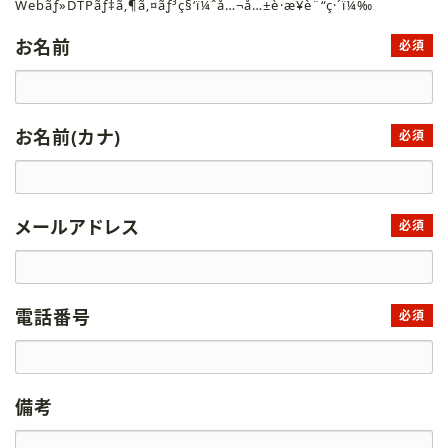
Webãƒ»DTPãƒ‡ã‚¶ã‚¤ãƒ³ç§‘ï¼ˆå…¬å…±è·æ¥­è¨“ç·´ï¼‰
お名前
必須
お名前(カナ)
必須
メールアドレス
必須
電話番号
必須
備考