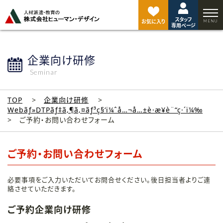
ペ
ー
スタッフ
ジ
お気に入り
専用ページ
ト
ッ
プ
企業向け研修
へ
Seminar
TOP
企業向け研修
Webãƒ»DTPãƒ‡ã‚¶ã‚¤ãƒ³ç§‘ï¼ˆå…¬å…±è·æ¥­è¨“ç·´ï¼‰
ご予約・お問い合わせフォーム
ご予約・お問い合わせフォーム
必要事項をご入力いただいてお問合せください。後日担当者よりご連
絡させていただきます。
ご予約企業向け研修