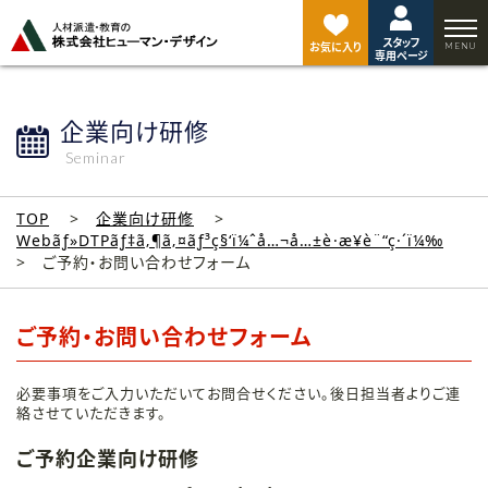
ペ
ー
スタッフ
ジ
お気に入り
専用ページ
ト
ッ
プ
企業向け研修
へ
Seminar
TOP
企業向け研修
Webãƒ»DTPãƒ‡ã‚¶ã‚¤ãƒ³ç§‘ï¼ˆå…¬å…±è·æ¥­è¨“ç·´ï¼‰
ご予約・お問い合わせフォーム
ご予約・お問い合わせフォーム
必要事項をご入力いただいてお問合せください。後日担当者よりご連
絡させていただきます。
ご予約企業向け研修