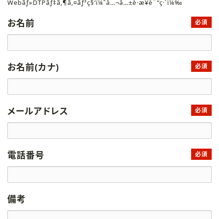
Webãƒ»DTPãƒ‡ã‚¶ã‚¤ãƒ³ç§‘ï¼ˆå…¬å…±è·æ¥­è¨“ç·´ï¼‰
お名前
必須
お名前(カナ)
必須
メールアドレス
必須
電話番号
必須
備考