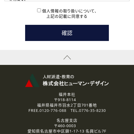
( 2 ) 派遣登録を希望される皆様
本登録に関するご連絡および本登録時の参考情報として利
個人情報の取り扱いについて、
用いたします。
上記の記載に同意する
なお、ご連絡手段は、電話・Ｅメールのいずれかの方法とい
たします。
( 3 ) スタッフ派遣を検討されている企業の皆様
お問い合わせの内容に回答するために利用いたします。
なお、ご連絡手段は、電話・Ｅメールのいずれかの方法とい
たします。
( 4 ) LEC福井南校「提携校］での講座受講を検討されている皆
様
資料送付、受講相談に関するご連絡のために利用いたしま
す。
その他、お問い合わせの内容に回答するために利用いたし
ます。
なお、ご連絡手段は、電話・Ｅメールのいずれかの方法とい
たします。
福井本社
〒918-8114
2.個人情報の第三者提供
福井県福井市羽水2丁目701番地
ご提供いただいた個人情報は、法令等の規定に従う場合を除き、
FREE.
0120-776-088
TEL.
0776-35-8230
ご本人の同意を得ずに第三者に提供することはありません。
名古屋支店
〒460-0003
3.個人情報の取り扱いの委託
愛知県名古屋市中区錦1-17-13 名興ビル7F
弊社の定める個人情報保護の評価基準を満たした委託先に、個