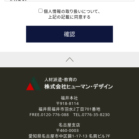
( 2 ) 派遣登録を希望される皆様
本登録に関するご連絡および本登録時の参考情報として利
個人情報の取り扱いについて、
用いたします。
上記の記載に同意する
なお、ご連絡手段は、電話・Ｅメールのいずれかの方法とい
たします。
( 3 ) スタッフ派遣を検討されている企業の皆様
お問い合わせの内容に回答するために利用いたします。
なお、ご連絡手段は、電話・Ｅメールのいずれかの方法とい
たします。
( 4 ) LEC福井南校「提携校］での講座受講を検討されている皆
様
資料送付、受講相談に関するご連絡のために利用いたしま
す。
その他、お問い合わせの内容に回答するために利用いたし
ます。
なお、ご連絡手段は、電話・Ｅメールのいずれかの方法とい
たします。
福井本社
〒918-8114
2.個人情報の第三者提供
福井県福井市羽水2丁目701番地
ご提供いただいた個人情報は、法令等の規定に従う場合を除き、
FREE.
0120-776-088
TEL.
0776-35-8230
ご本人の同意を得ずに第三者に提供することはありません。
名古屋支店
〒460-0003
3.個人情報の取り扱いの委託
愛知県名古屋市中区錦1-17-13 名興ビル7F
弊社の定める個人情報保護の評価基準を満たした委託先に、個