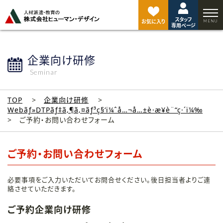
ペ
ー
スタッフ
ジ
お気に入り
専用ページ
ト
ッ
プ
企業向け研修
へ
Seminar
TOP
企業向け研修
Webãƒ»DTPãƒ‡ã‚¶ã‚¤ãƒ³ç§‘ï¼ˆå…¬å…±è·æ¥­è¨“ç·´ï¼‰
ご予約・お問い合わせフォーム
ご予約・お問い合わせフォーム
必要事項をご入力いただいてお問合せください。後日担当者よりご連
絡させていただきます。
ご予約企業向け研修