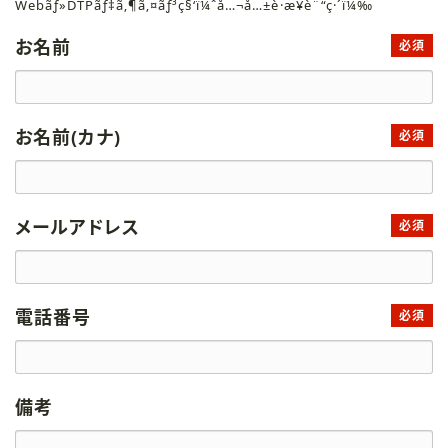
Webãƒ»DTPãƒ‡ã‚¶ã‚¤ãƒ³ç§‘ï¼ˆå…¬å…±è·æ¥­è¨“ç·´ï¼‰
お名前
必須
お名前(カナ)
必須
メールアドレス
必須
電話番号
必須
備考