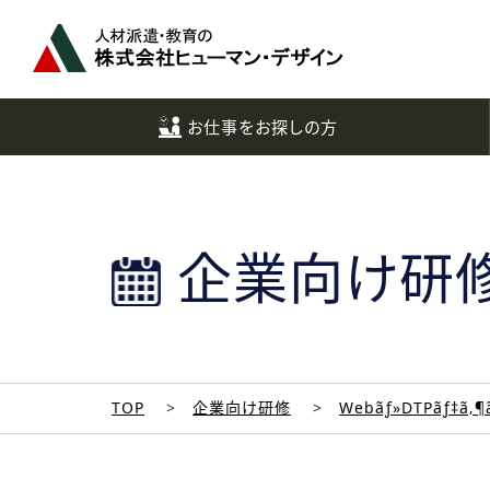
ペ
ー
ジ
ト
ッ
お仕事をお探しの方
プ
へ
企業向け研
TOP
企業向け研修
Webãƒ»DTPãƒ‡ã‚¶ã