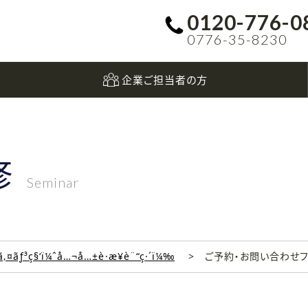
0120-776-0
0776-35-8230
企業ご担当者の方
修
Seminar
‚¤ãƒ³ç§‘ï¼ˆå…¬å…±è·æ¥­è¨“ç·´ï¼‰
ご予約・お問い合わせ