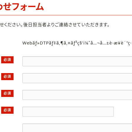
わせフォーム
せください。後日担当者よりご連絡させていただきます。
Webãƒ»DTPãƒ‡ã‚¶ã‚¤ãƒ³ç§‘ï¼ˆå…¬å…±è·æ¥­è¨“ç
必須
必須
必須
必須