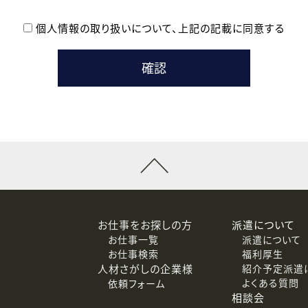
個人情報の取り扱いについて、
上記の記載に同意する
登録時の参考情報として利用いたします。
メールのいずれかの方法といたします。
ている企業の皆様
るために利用いたします。
メールのいずれかの方法といたします。
］での講座受講を検討されている皆様
連絡のために利用いたします。
回答するために利用いたします。
メールのいずれかの方法といたします。
令等の規定に従う場合を除き、ご本人の同意を得ずに第三者に提供
お仕事をお探しの方
派遣について
お仕事一覧
派遣について
価基準を満たした委託先に、個人情報を委託する場合があります。
お仕事検索
福利厚生
人材さがしの企業様
紹介予定派遣
よくある質問
依頼フォーム
等（利用目的の通知、開示、訂正、追加または削除、利用の停止、
相談会