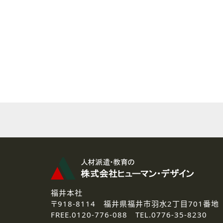
( 2 ) 派遣登録を希望される皆様
本登録に関するご連絡および本
なお、ご連絡手段は、電話・Ｅ
( 3 ) スタッフ派遣を検討され
お問い合わせの内容に回答す
なお、ご連絡手段は、電話・Ｅ
( 4 ) LEC福井南校「提携校
資料送付、受講相談に関するご
その他、お問い合わせの内容に
なお、ご連絡手段は、電話・Ｅ
2.個人情報の第三者提供
ご提供いただいた個人情報は、法
3.個人情報の取り扱いの委託
弊社の定める個人情報保護の評
福井本社
4.個人情報の開示等について
〒918-8114
福井県福井市羽水2丁目701番地
ご提供いただいた個人情報の開示
FREE.
0120-776-088 TEL.
0776-35-8230