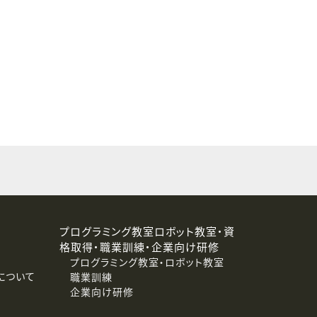
することはありません。
プログラミング教室ロボット教室・資
格取得・職業訓練・企業向け研修
プログラミング教室・ロボット教室
について
職業訓練
企業向け研修
消去および第三者への提供停止）