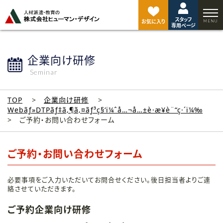
ペ
ー
スタッフ
ジ
お気に入り
専用ページ
ト
ッ
プ
企業向け研修
へ
Seminar
TOP
企業向け研修
Webãƒ»DTPãƒ‡ã‚¶ã‚¤ãƒ³ç§‘ï¼ˆå…¬å…±è·æ¥­è¨“ç·´ï¼‰
ご予約・お問い合わせフォーム
ご予約・お問い合わせフォーム
必要事項をご入力いただいてお問合せください。後日担当者よりご連
絡させていただきます。
ご予約企業向け研修