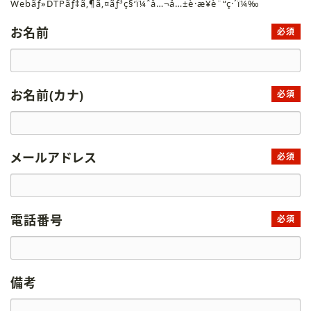
Webãƒ»DTPãƒ‡ã‚¶ã‚¤ãƒ³ç§‘ï¼ˆå…¬å…±è·æ¥­è¨“ç·´ï¼‰
お名前
必須
お名前(カナ)
必須
メールアドレス
必須
電話番号
必須
備考