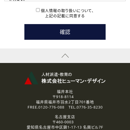
( 2 ) 派遣登録を希望される皆様
本登録に関するご連絡および本登録時の参考情報として利
個人情報の取り扱いについて、
用いたします。
上記の記載に同意する
なお、ご連絡手段は、電話・Ｅメールのいずれかの方法とい
たします。
( 3 ) スタッフ派遣を検討されている企業の皆様
お問い合わせの内容に回答するために利用いたします。
なお、ご連絡手段は、電話・Ｅメールのいずれかの方法とい
たします。
( 4 ) LEC福井南校「提携校］での講座受講を検討されている皆
様
資料送付、受講相談に関するご連絡のために利用いたしま
す。
その他、お問い合わせの内容に回答するために利用いたし
ます。
なお、ご連絡手段は、電話・Ｅメールのいずれかの方法とい
たします。
福井本社
〒918-8114
2.個人情報の第三者提供
福井県福井市羽水2丁目701番地
ご提供いただいた個人情報は、法令等の規定に従う場合を除き、
FREE.
0120-776-088
TEL.
0776-35-8230
ご本人の同意を得ずに第三者に提供することはありません。
名古屋支店
〒460-0003
3.個人情報の取り扱いの委託
愛知県名古屋市中区錦1-17-13 名興ビル7F
弊社の定める個人情報保護の評価基準を満たした委託先に、個