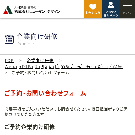
ペ
ー
スタッフ
ジ
お気に入り
専用ページ
ト
ッ
プ
企業向け研修
へ
Seminar
TOP
企業向け研修
Webãƒ»DTPãƒ‡ã‚¶ã‚¤ãƒ³ç§‘ï¼ˆå…¬å…±è·æ¥­è¨“ç·´ï¼‰
ご予約・お問い合わせフォーム
ご予約・お問い合わせフォーム
必要事項をご入力いただいてお問合せください。後日担当者よりご連
絡させていただきます。
ご予約企業向け研修