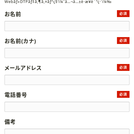
Webãƒ»DTPãƒ‡ã‚¶ã‚¤ãƒ³ç§‘ï¼ˆå…¬å…±è·æ¥­è¨“ç·´ï¼‰
お名前
必須
お名前(カナ)
必須
メールアドレス
必須
電話番号
必須
備考