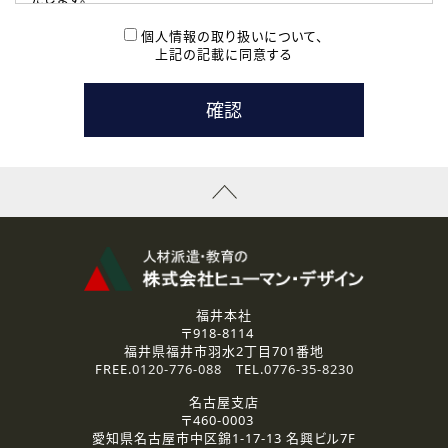
( 2 ) 派遣登録を希望される皆様
本登録に関するご連絡および本登録時の参考情報として利
個人情報の取り扱いについて、
用いたします。
上記の記載に同意する
なお、ご連絡手段は、電話・Ｅメールのいずれかの方法とい
たします。
( 3 ) スタッフ派遣を検討されている企業の皆様
お問い合わせの内容に回答するために利用いたします。
なお、ご連絡手段は、電話・Ｅメールのいずれかの方法とい
たします。
( 4 ) LEC福井南校「提携校］での講座受講を検討されている皆
様
資料送付、受講相談に関するご連絡のために利用いたしま
す。
その他、お問い合わせの内容に回答するために利用いたし
ます。
なお、ご連絡手段は、電話・Ｅメールのいずれかの方法とい
たします。
福井本社
〒918-8114
2.個人情報の第三者提供
福井県福井市羽水2丁目701番地
ご提供いただいた個人情報は、法令等の規定に従う場合を除き、
FREE.
0120-776-088
TEL.
0776-35-8230
ご本人の同意を得ずに第三者に提供することはありません。
名古屋支店
〒460-0003
3.個人情報の取り扱いの委託
愛知県名古屋市中区錦1-17-13 名興ビル7F
弊社の定める個人情報保護の評価基準を満たした委託先に、個