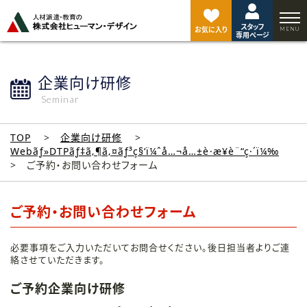
ペ
ー
スタッフ
ジ
お気に入り
専用ページ
ト
ッ
プ
企業向け研修
へ
Seminar
TOP
企業向け研修
Webãƒ»DTPãƒ‡ã‚¶ã‚¤ãƒ³ç§‘ï¼ˆå…¬å…±è·æ¥­è¨“ç·´ï¼‰
ご予約・お問い合わせフォーム
ご予約・お問い合わせフォーム
必要事項をご入力いただいてお問合せください。後日担当者よりご連
絡させていただきます。
ご予約企業向け研修