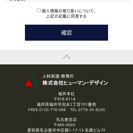
( 2 ) 派遣登録を希望される皆様
本登録に関するご連絡および本登録時の参考情報として利
個人情報の取り扱いについて、
用いたします。
上記の記載に同意する
なお、ご連絡手段は、電話・Ｅメールのいずれかの方法とい
たします。
( 3 ) スタッフ派遣を検討されている企業の皆様
お問い合わせの内容に回答するために利用いたします。
なお、ご連絡手段は、電話・Ｅメールのいずれかの方法とい
たします。
( 4 ) LEC福井南校「提携校］での講座受講を検討されている皆
様
資料送付、受講相談に関するご連絡のために利用いたしま
す。
その他、お問い合わせの内容に回答するために利用いたし
ます。
なお、ご連絡手段は、電話・Ｅメールのいずれかの方法とい
たします。
福井本社
〒918-8114
2.個人情報の第三者提供
福井県福井市羽水2丁目701番地
ご提供いただいた個人情報は、法令等の規定に従う場合を除き、
FREE.
0120-776-088
TEL.
0776-35-8230
ご本人の同意を得ずに第三者に提供することはありません。
名古屋支店
〒460-0003
3.個人情報の取り扱いの委託
愛知県名古屋市中区錦1-17-13 名興ビル7F
弊社の定める個人情報保護の評価基準を満たした委託先に、個