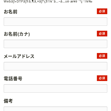
Webãƒ»DTPãƒ‡ã‚¶ã‚¤ãƒ³ç§‘ï¼ˆå…¬å…±è·æ¥­è¨“ç·´ï¼‰
お名前
必須
お名前(カナ)
必須
メールアドレス
必須
電話番号
必須
備考