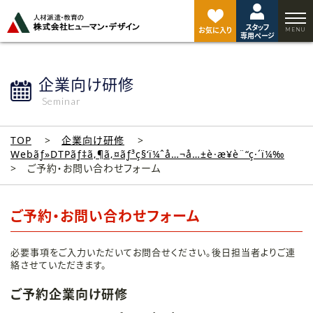
ペ
ー
スタッフ
ジ
お気に入り
専用ページ
ト
ッ
プ
企業向け研修
へ
Seminar
TOP
企業向け研修
Webãƒ»DTPãƒ‡ã‚¶ã‚¤ãƒ³ç§‘ï¼ˆå…¬å…±è·æ¥­è¨“ç·´ï¼‰
ご予約・お問い合わせフォーム
ご予約・お問い合わせフォーム
必要事項をご入力いただいてお問合せください。後日担当者よりご連
絡させていただきます。
ご予約企業向け研修