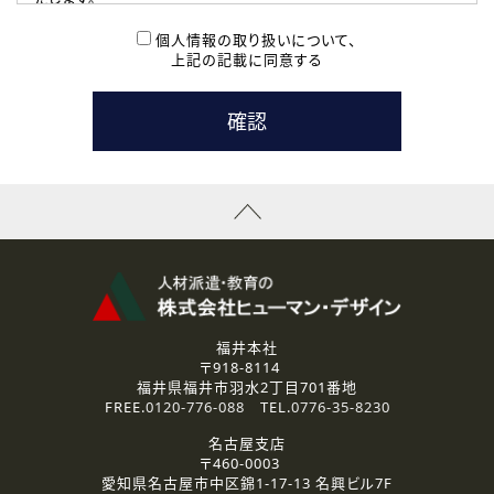
( 2 ) 派遣登録を希望される皆様
本登録に関するご連絡および本登録時の参考情報として利
個人情報の取り扱いについて、
用いたします。
上記の記載に同意する
なお、ご連絡手段は、電話・Ｅメールのいずれかの方法とい
たします。
( 3 ) スタッフ派遣を検討されている企業の皆様
お問い合わせの内容に回答するために利用いたします。
なお、ご連絡手段は、電話・Ｅメールのいずれかの方法とい
たします。
( 4 ) LEC福井南校「提携校］での講座受講を検討されている皆
様
資料送付、受講相談に関するご連絡のために利用いたしま
す。
その他、お問い合わせの内容に回答するために利用いたし
ます。
なお、ご連絡手段は、電話・Ｅメールのいずれかの方法とい
たします。
福井本社
〒918-8114
2.個人情報の第三者提供
福井県福井市羽水2丁目701番地
ご提供いただいた個人情報は、法令等の規定に従う場合を除き、
FREE.
0120-776-088
TEL.
0776-35-8230
ご本人の同意を得ずに第三者に提供することはありません。
名古屋支店
〒460-0003
3.個人情報の取り扱いの委託
愛知県名古屋市中区錦1-17-13 名興ビル7F
弊社の定める個人情報保護の評価基準を満たした委託先に、個