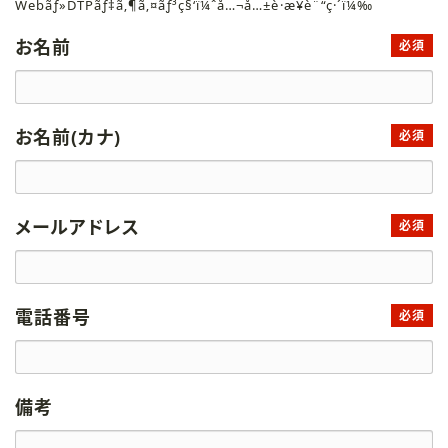
Webãƒ»DTPãƒ‡ã‚¶ã‚¤ãƒ³ç§‘ï¼ˆå…¬å…±è·æ¥­è¨“ç·´ï¼‰
お名前
必須
お名前(カナ)
必須
メールアドレス
必須
電話番号
必須
備考