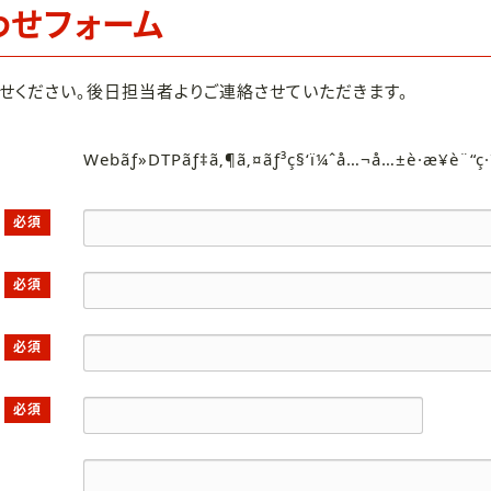
わせフォーム
せください。後日担当者よりご連絡させていただきます。
Webãƒ»DTPãƒ‡ã‚¶ã‚¤ãƒ³ç§‘ï¼ˆå…¬å…±è·æ¥­è¨“ç
必須
必須
必須
必須