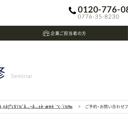
0120-776-0
0776-35-8230
企業ご担当者の方
修
Seminar
‚¤ãƒ³ç§‘ï¼ˆå…¬å…±è·æ¥­è¨“ç·´ï¼‰
ご予約・お問い合わせ