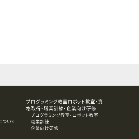
することはありません。
プログラミング教室ロボット教室・資
格取得・職業訓練・企業向け研修
プログラミング教室・ロボット教室
について
職業訓練
企業向け研修
消去および第三者への提供停止）