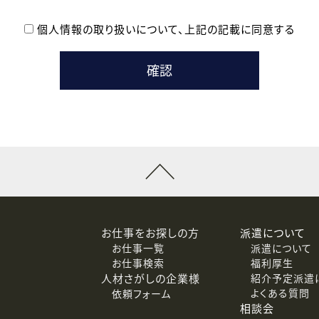
個人情報の取り扱いについて、
上記の記載に同意する
登録時の参考情報として利用いたします。
メールのいずれかの方法といたします。
ている企業の皆様
るために利用いたします。
メールのいずれかの方法といたします。
］での講座受講を検討されている皆様
連絡のために利用いたします。
回答するために利用いたします。
メールのいずれかの方法といたします。
令等の規定に従う場合を除き、ご本人の同意を得ずに第三者に提供
お仕事をお探しの方
派遣について
お仕事一覧
派遣について
価基準を満たした委託先に、個人情報を委託する場合があります。
お仕事検索
福利厚生
人材さがしの企業様
紹介予定派遣
よくある質問
依頼フォーム
等（利用目的の通知、開示、訂正、追加または削除、利用の停止、
相談会