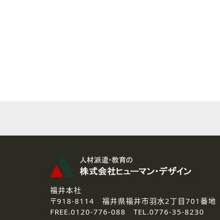
( 2 ) 派遣登録を希望される皆様
本登録に関するご連絡および本
なお、ご連絡手段は、電話・Ｅ
( 3 ) スタッフ派遣を検討され
お問い合わせの内容に回答す
なお、ご連絡手段は、電話・Ｅ
( 4 ) LEC福井南校「提携校
資料送付、受講相談に関するご
その他、お問い合わせの内容に
なお、ご連絡手段は、電話・Ｅ
2.個人情報の第三者提供
ご提供いただいた個人情報は、法
3.個人情報の取り扱いの委託
弊社の定める個人情報保護の評
福井本社
4.個人情報の開示等について
〒918-8114
福井県福井市羽水2丁目701番地
ご提供いただいた個人情報の開示
FREE.
0120-776-088 TEL.
0776-35-8230