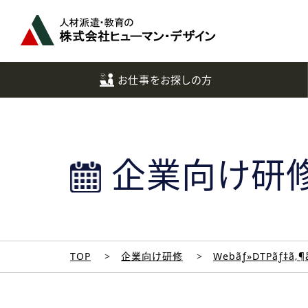
ペ
ー
ジ
ト
ッ
お仕事をお探しの方
プ
へ
企業向け研
TOP
企業向け研修
Webãƒ»DTPãƒ‡ã‚¶ã