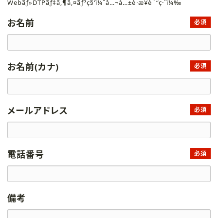
Webãƒ»DTPãƒ‡ã‚¶ã‚¤ãƒ³ç§‘ï¼ˆå…¬å…±è·æ¥­è¨“ç·´ï¼‰
お名前
必須
お名前(カナ)
必須
メールアドレス
必須
電話番号
必須
備考