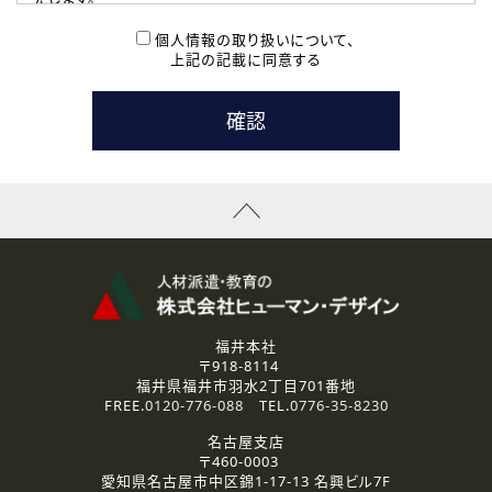
( 2 ) 派遣登録を希望される皆様
本登録に関するご連絡および本登録時の参考情報として利
個人情報の取り扱いについて、
用いたします。
上記の記載に同意する
なお、ご連絡手段は、電話・Ｅメールのいずれかの方法とい
たします。
( 3 ) スタッフ派遣を検討されている企業の皆様
お問い合わせの内容に回答するために利用いたします。
なお、ご連絡手段は、電話・Ｅメールのいずれかの方法とい
たします。
( 4 ) LEC福井南校「提携校］での講座受講を検討されている皆
様
資料送付、受講相談に関するご連絡のために利用いたしま
す。
その他、お問い合わせの内容に回答するために利用いたし
ます。
なお、ご連絡手段は、電話・Ｅメールのいずれかの方法とい
たします。
福井本社
〒918-8114
2.個人情報の第三者提供
福井県福井市羽水2丁目701番地
ご提供いただいた個人情報は、法令等の規定に従う場合を除き、
FREE.
0120-776-088
TEL.
0776-35-8230
ご本人の同意を得ずに第三者に提供することはありません。
名古屋支店
〒460-0003
3.個人情報の取り扱いの委託
愛知県名古屋市中区錦1-17-13 名興ビル7F
弊社の定める個人情報保護の評価基準を満たした委託先に、個