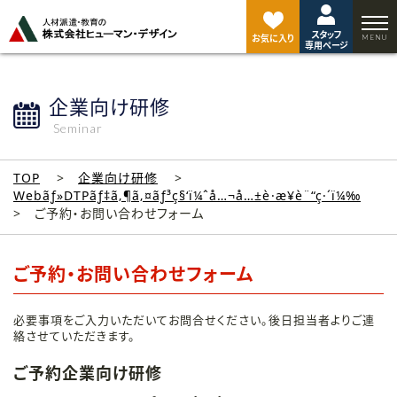
ペ
ー
スタッフ
ジ
お気に入り
専用ページ
ト
ッ
プ
企業向け研修
へ
Seminar
TOP
企業向け研修
Webãƒ»DTPãƒ‡ã‚¶ã‚¤ãƒ³ç§‘ï¼ˆå…¬å…±è·æ¥­è¨“ç·´ï¼‰
ご予約・お問い合わせフォーム
ご予約・お問い合わせフォーム
必要事項をご入力いただいてお問合せください。後日担当者よりご連
絡させていただきます。
ご予約企業向け研修